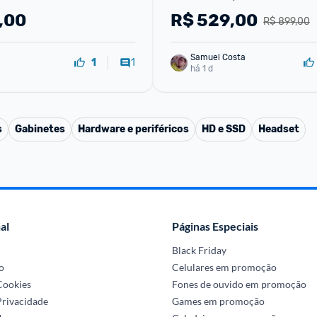
,00
R$
529,00
R$ 899,00
Samuel Costa
1
1
há 1 d
s
Gabinetes
Hardware e periféricos
HD e SSD
Headset
al
Páginas Especiais
Black Friday
o
Celulares em promoção
 Cookies
Fones de ouvido em promoção
Privacidade
Games em promoção