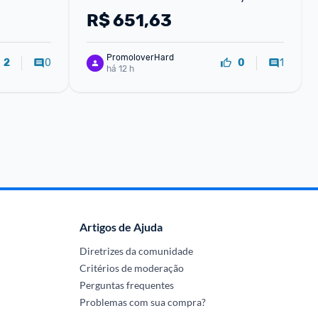
HDMI DP Ajuste de Inclinação Sem 
R$
651,63
Bordas ideal para PC PS5
PromoloverHard
0
1
2
0
há 12 h
Artigos de Ajuda
Diretrizes da comunidade
Critérios de moderação
Perguntas frequentes
Problemas com sua compra?