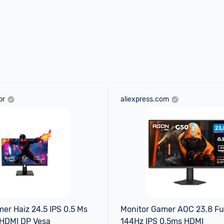
br
aliexpress.com
er Haiz 24.5 IPS 0.5 Ms 
Monitor Gamer AOC 23,8 Ful
HDMI DP Vesa
144Hz IPS 0,5ms HDMI