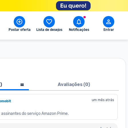
Postar oferta
Lista de desejos
Notificações
Entrar
1
)
Avaliações (
0
)
um mês atrás
omobit
ra assinantes do serviço Amazon Prime.