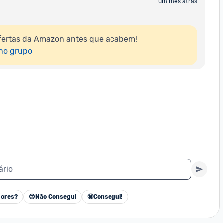
um mês atrás
fertas da Amazon antes que acabem!

 no grupo
ário
ores?
😢
Não Consegui
🤩
Consegui!
Cancelar