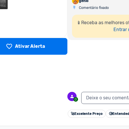
genio
Comentário fixado
📱Receba as melhores o
Entrar
Ativar Alerta
Deixe o seu coment
0
🚀
Excelente Preço
🧐
Entended