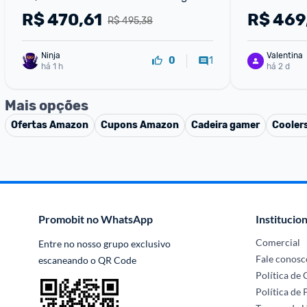
Vesa SRGB 100% Branco
R$
470,61
R$
469
R$ 495,38
Ninja 
Valentina
1
0
há 1 h
há 2 d
Mais opções
Ofertas
Amazon
Cupons
Amazon
Cadeira gamer
Cooler
Promobit no WhatsApp
Institucion
Comercial
Entre no nosso grupo exclusivo 
Fale conosc
escaneando o QR Code
Política de
Política de 