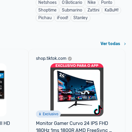
Netshoes
O Boticario
Nike
Ponto
Shoptime
Submarino
Zattini
KaBuM!
Pichau
iFood!
Stanley
Ver todas
shop.tiktok.com
📱 Exclusivo
l HD 
Monitor Gamer Curvo 24 IPS FHD 
180Hz 1ms 1800R AMD FreeSync 