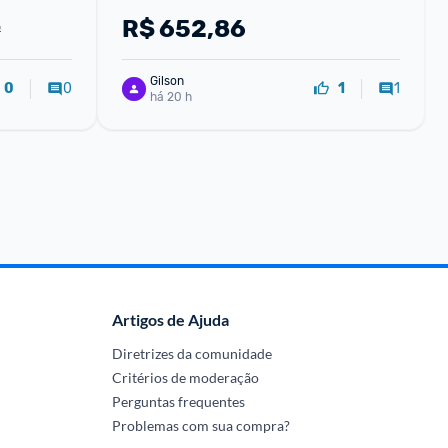
ast IPS 
R$
652,86
9
Gilson
0
1
0
1
há 20 h
Artigos de Ajuda
Diretrizes da comunidade
Critérios de moderação
Perguntas frequentes
Problemas com sua compra?