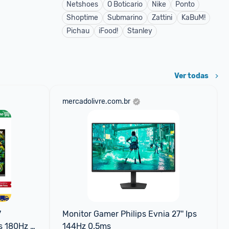
Netshoes
O Boticario
Nike
Ponto
Shoptime
Submarino
Zattini
KaBuM!
Pichau
iFood!
Stanley
Ver todas
mercadolivre.com.br
 
Monitor Gamer Philips Evnia 27'' Ips 
 180Hz 
144Hz 0.5ms