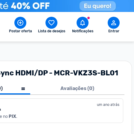
Postar oferta
Lista de desejos
Notificações
Entrar
G-Sync HDMI/DP - MCR-VKZ3S-BL01
0
)
Avaliações (
0
)
um ano atrás
a
e no 
PIX
.