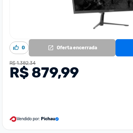
0
Oferta encerrada
R$ 1.382,34
R$ 879,99
Vendido por:
Pichau