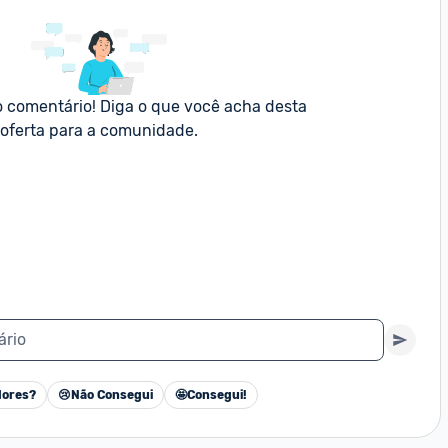
o comentário! Diga o que você acha desta 
oferta para a comunidade.
ário
ores?
😢
Não Consegui
🤩
Consegui!
Cancelar