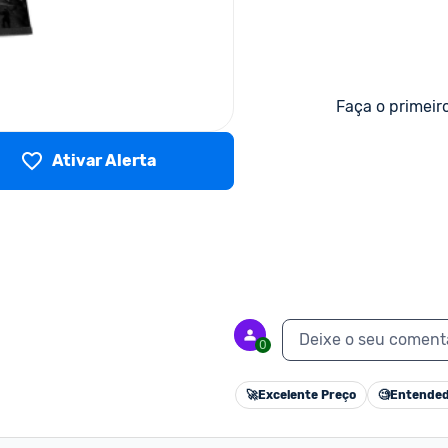
Faça o primeir
Ativar Alerta
Deixe o seu coment
0
🚀
Excelente Preço
🧐
Entended