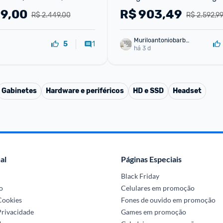
800R, 160Hz, 1ms (MBR), 
QHD 2K para PC 2560*1440 F
99,00
R$
903,49
R$ 2.449,00
R$ 2.592,9
nc Premium, HDR10, 
com Type-C Modo Samsun
Muriloantoniobarbo
1
5
sa
há 3 d
Gabinetes
Hardware e periféricos
HD e SSD
Headset
al
Páginas Especiais
Black Friday
o
Celulares em promoção
 Cookies
Fones de ouvido em promoção
Privacidade
Games em promoção