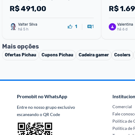
Tgt-ATTS6-BL02
UltraWide 1
R$
491,00
R$
1.6
AMD FreeSy
MaxxAudio
Valter Silva
Valentina
1
1
há 5 h
há 6 d
Mais opções
Ofertas
Pichau
Cupons
Pichau
Cadeira gamer
Coolers
Promobit no WhatsApp
Institucion
Comercial
Entre no nosso grupo exclusivo 
Fale conosc
escaneando o QR Code
Política de
Política de 