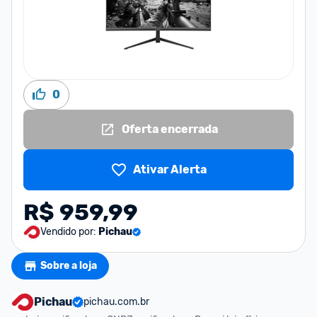
0
Oferta encerrada
Ativar Alerta
R$ 959,99
Vendido por:
Pichau
Sobre a loja
Pichau
pichau.com.br