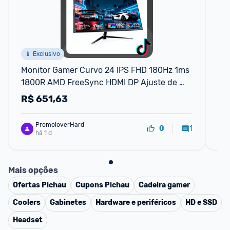
📱 Exclusivo
Monitor Gamer Curvo 24 IPS FHD 180Hz 1ms 
Mo
1800R AMD FreeSync HDMI DP Ajuste de 
VG
Inclinação Sem Bordas ideal para PC PS5
0.
R$
651,63
R
PromoloverHard
1
0
há 1 d
Mais opções
Ofertas
Pichau
Cupons
Pichau
Cadeira gamer
Coolers
Gabinetes
Hardware e periféricos
HD e SSD
Headset