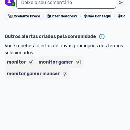
Deixe o seu comentário
0
🚀
Excelente Preço
🧐
Entendedores?
😢
Não Consegui
🤩
Cons
Cancelar
Outros alertas criados pela comunidade
Você receberá alertas de novas promoções dos termos 
selecionados
monitor
monitor gamer
monitor gamer mancer