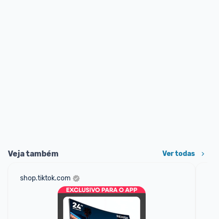
Veja também
Ver todas
shop.tiktok.com
sho