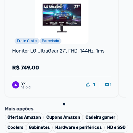
Frete Grátis
Parcelado
P
Monitor LG UltraGear 27", FHD, 144Hz, 1ms
Mo
14
R$
749,00
R
Igor
1
1
há 6 d
Mais opções
Ofertas
Amazon
Cupons
Amazon
Cadeira gamer
Coolers
Gabinetes
Hardware e periféricos
HD e SSD