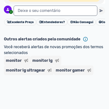
Deixe o seu comentário
0
🚀
Excelente Preço
🧐
Entendedores?
😢
Não Consegui
🤩
Cons
Cancelar
Outros alertas criados pela comunidade
Você receberá alertas de novas promoções dos termos 
selecionados
monitor
monitor lg
monitor lg ultragear
monitor gamer