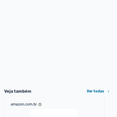
Veja também
Ver todas
amazon.com.br
mer