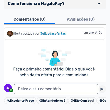
Como funciona o MagaluPay?
Pensando em comprar com 
MagaluPay
? Atente-
Comentários (
0
)
Avaliações (
0
)
se aos detalhes abaixo:
- É necessário ter o valor total da compra (produto 
um ano atrás
Oferta postada por
Juliusdasofertas
+ frete) em forma de saldo na carteira MagaluPay;
- Caso você não tenha saldo, o desconto não será 
dado para você;
- Você pode transferir a quantia da sua conta 
bancária para o MagaluPay por PIX;
- Para parclar compras, é necessário cadastrar seu 
Faça o primeiro comentário! Diga o que você 
cartão de crédito no MagaluPay;
acha desta oferta para a comunidade.
Deixe o seu comentário
0
🚀
Excelente Preço
🧐
Entendedores?
😢
Não Consegui
🤩
Cons
Cancelar