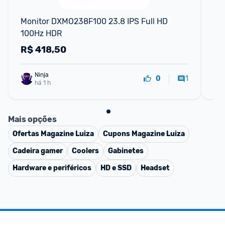
F
Monitor DXMO238F100 23.8 IPS Full HD 
Mo
100Hz HDR
R$
418,50
R
Ninja 
1
0
há 1 h
Mais opções
Ofertas
Magazine Luiza
Cupons
Magazine Luiza
Cadeira gamer
Coolers
Gabinetes
Hardware e periféricos
HD e SSD
Headset