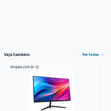
Veja também
Ver todas
shopee.com.br
am