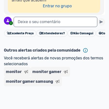
antes que acabem!

Entrar no grupo
Deixe o seu comentário
0
🚀
Excelente Preço
🧐
Entendedores?
😢
Não Consegui
🤩
Cons
Cancelar
Outros alertas criados pela comunidade
Você receberá alertas de novas promoções dos termos 
selecionados
monitor
monitor gamer
monitor gamer samsung