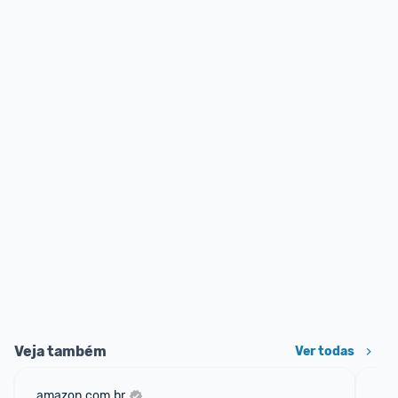
Veja também
Ver todas
amazon.com.br
mer