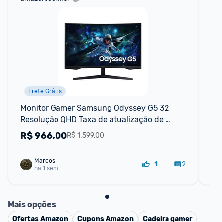
Frete Grátis
Monitor Gamer Samsung Odyssey G5 32 
Mo
Resolução QHD Taxa de atualização de 
QH
165Hz & 1ms de tempo de resposta (MPRT)
R$
966,00
R
R$ 1.599,00
Marcos
2
1
há 1 sem
Mais opções
Ofertas
Amazon
Cupons
Amazon
Cadeira gamer