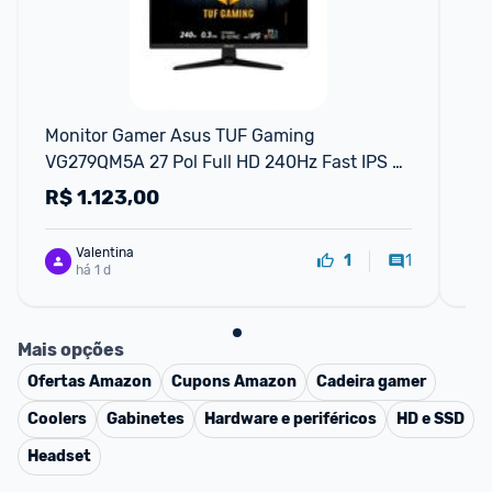
Monitor Gamer Asus TUF Gaming 
Mo
VG279QM5A 27 Pol Full HD 240Hz Fast IPS 
Ful
0.3ms G-Sync FreeSync Premium
R$
1.123,00
R
Valentina
1
1
há 1 d
Mais opções
Ofertas
Amazon
Cupons
Amazon
Cadeira gamer
Coolers
Gabinetes
Hardware e periféricos
HD e SSD
Headset