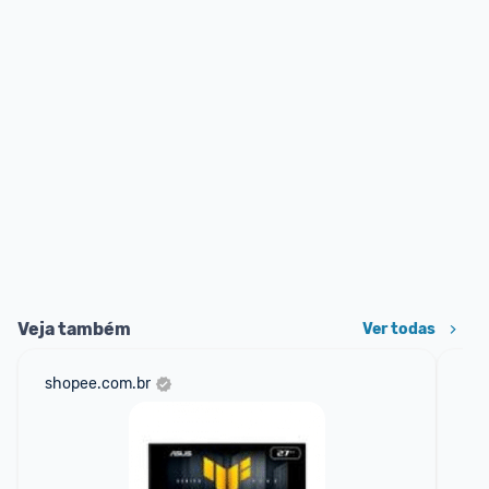
Veja também
Ver todas
shopee.com.br
mer