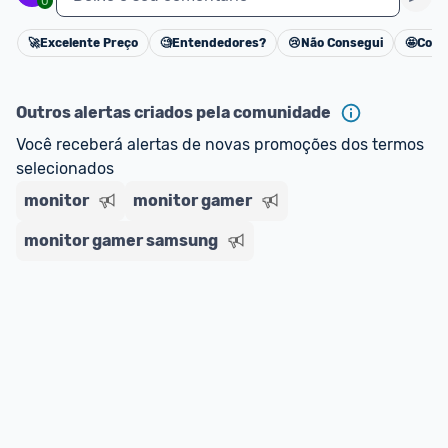
0
🚀
Excelente Preço
🧐
Entendedores?
😢
Não Consegui
🤩
Cons
Cancelar
Outros alertas criados pela comunidade
Você receberá alertas de novas promoções dos termos 
selecionados
monitor
monitor gamer
monitor gamer samsung