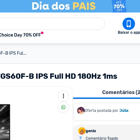
Baixar o app
Choice Day 70% OFF
-B IPS Ful...
7GS60F-B IPS Full HD 180Hz 1ms
Comentários (
Oferta postada por
Júlia
genio
Comentário fixado