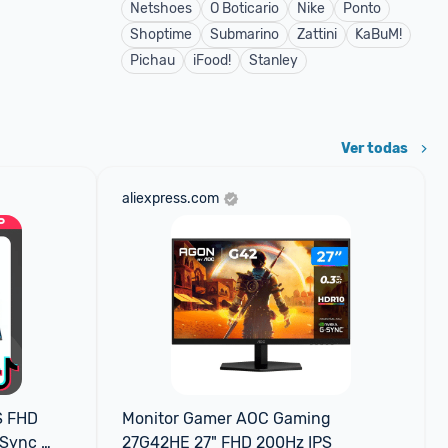
Netshoes
O Boticario
Nike
Ponto
Shoptime
Submarino
Zattini
KaBuM!
Pichau
iFood!
Stanley
Ver todas
aliexpress.com
 FHD 
Monitor Gamer AOC Gaming 
Sync 
27G42HE 27" FHD 200Hz IPS