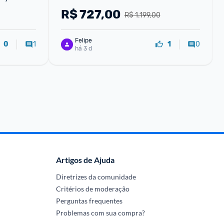
ão Sem 
R$
727,00
R$ 1.199,00
Felipe
1
0
0
1
há 3 d
Artigos de Ajuda
Diretrizes da comunidade
Critérios de moderação
Perguntas frequentes
Problemas com sua compra?