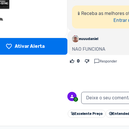
📱Receba as melhores o
Entrar
euuudaniel
Ativar Alerta
NAO FUNCIONA
0
Responder
Deixe o seu coment
0
🚀
Excelente Preço
🧐
Entended