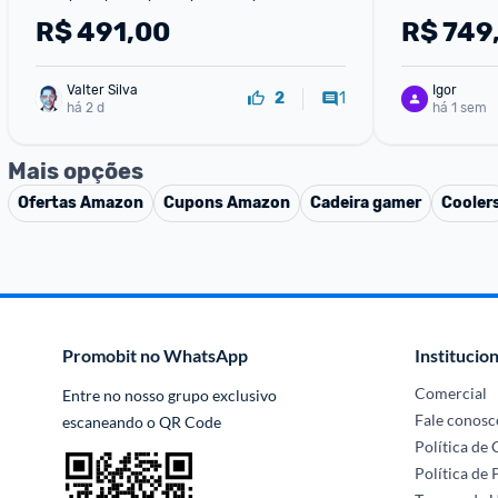
Tgt-ATTS6-BL02
R$
491,00
R$
749
Valter Silva
Igor
1
2
há 2 d
há 1 sem
Mais opções
Ofertas
Amazon
Cupons
Amazon
Cadeira gamer
Cooler
Promobit no WhatsApp
Institucion
Comercial
Entre no nosso grupo exclusivo 
Fale conosc
escaneando o QR Code
Política de
Política de 