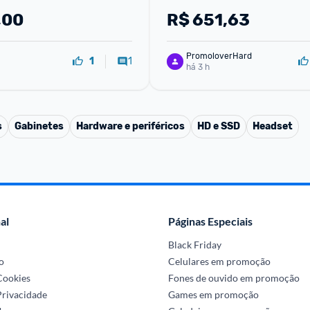
HDMI DP Ajuste de Inclinaç
,00
R$
651,63
Bordas ideal para PC PS5
PromoloverHard
1
1
há 3 h
s
Gabinetes
Hardware e periféricos
HD e SSD
Headset
al
Páginas Especiais
Black Friday
o
Celulares em promoção
 Cookies
Fones de ouvido em promoção
Privacidade
Games em promoção