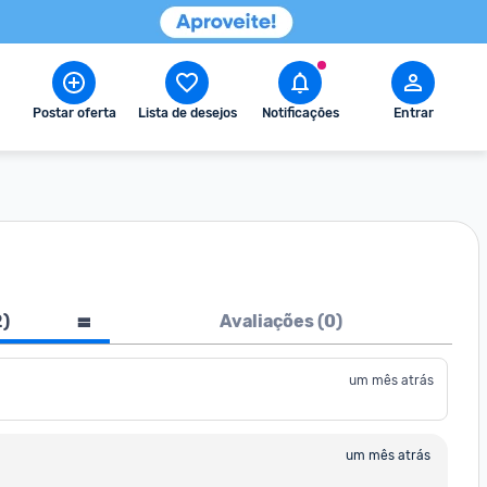
Postar oferta
Lista de desejos
Notificações
Entrar
2
)
Avaliações (
0
)
um mês atrás
um mês atrás