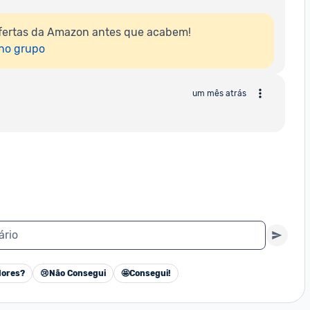
fertas da Amazon antes que acabem!

 no grupo
um mês atrás
ário
ores?
😢
Não Consegui
🤩
Consegui!
Cancelar