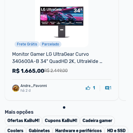
Frete Grátis
Parcelado
Monitor Gamer LG UltraGear Curvo 
Mon
34G600A-B 34" QuadHD 2K, UltraWide 
14
1800R, 160Hz, 1ms
R$
1.665,00
R
R$ 2.449,00
Andre_Pavonni
1
1
há 2 d
Mais opções
Ofertas
KaBuM!
Cupons
KaBuM!
Cadeira gamer
Coolers
Gabinetes
Hardware e periféricos
HD e SSD