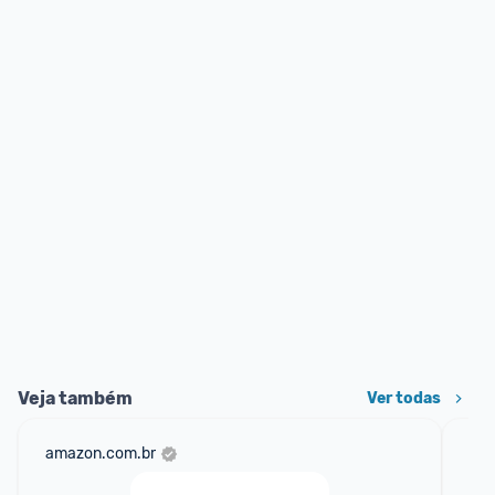
Veja também
Ver todas
amazon.com.br
sho