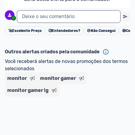
Deixe o seu comentário
0
🚀
Excelente Preço
🧐
Entendedores?
😢
Não Consegui
🤩
Cons
Cancelar
Outros alertas criados pela comunidade
Você receberá alertas de novas promoções dos termos 
selecionados
monitor
monitor gamer
monitor gamer lg