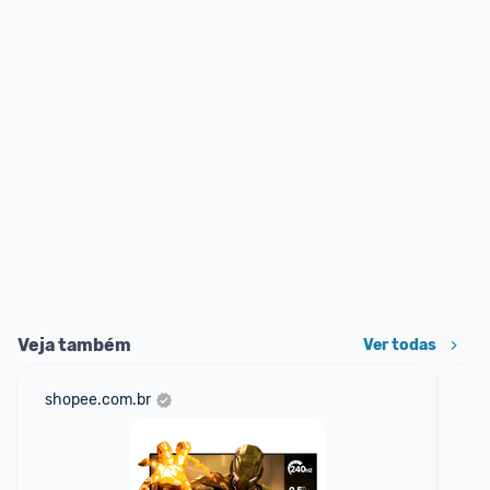
Veja também
Ver todas
shopee.com.br
ali