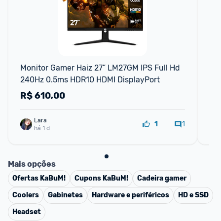
Monitor Gamer Haiz 27” LM27GM IPS Full Hd 
Mo
240Hz 0.5ms HDR10 HDMI DisplayPort
0,
R$
610,00
R
Lara
1
1
há 1 d
Mais opções
Ofertas
KaBuM!
Cupons
KaBuM!
Cadeira gamer
Coolers
Gabinetes
Hardware e periféricos
HD e SSD
Headset