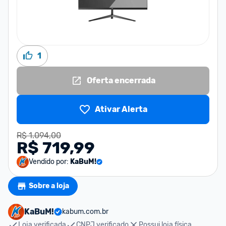
1
Oferta encerrada
Ativar Alerta
R$ 1.094,00
R$ 719,99
Vendido por:
KaBuM!
Sobre a loja
KaBuM!
kabum.com.br
Loja verificada
CNPJ verificado
Possui loja física