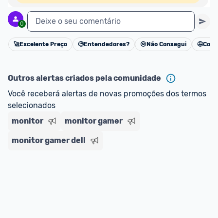
Deixe o seu comentário
0
🚀
Excelente Preço
🧐
Entendedores?
😢
Não Consegui
🤩
Cons
Cancelar
Outros alertas criados pela comunidade
Você receberá alertas de novas promoções dos termos 
selecionados
monitor
monitor gamer
monitor gamer dell