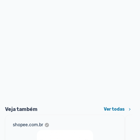
Veja também
Ver todas
shopee.com.br
ali