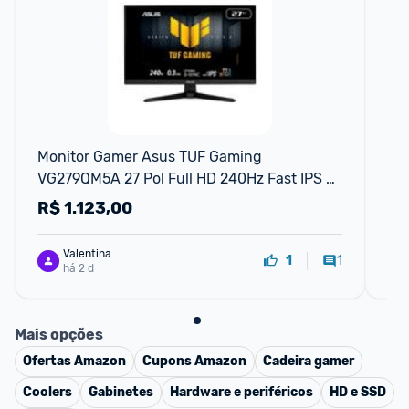
Monitor Gamer Asus TUF Gaming 
Mo
VG279QM5A 27 Pol Full HD 240Hz Fast IPS 
FH
0.3ms G-Sync FreeSync Premium
R$
1.123,00
R
Valentina
1
1
há 2 d
Mais opções
Ofertas
Amazon
Cupons
Amazon
Cadeira gamer
Coolers
Gabinetes
Hardware e periféricos
HD e SSD