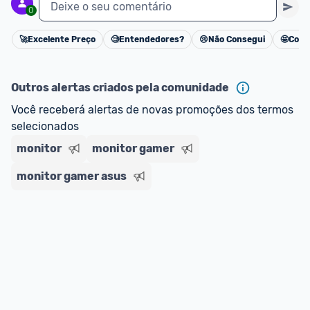
Deixe o seu comentário
0
🚀
Excelente Preço
🧐
Entendedores?
😢
Não Consegui
🤩
Cons
Cancelar
Outros alertas criados pela comunidade
Você receberá alertas de novas promoções dos termos 
selecionados
monitor
monitor gamer
monitor gamer asus