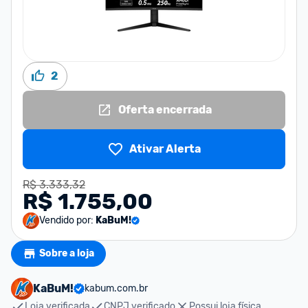
2
Oferta encerrada
Ativar Alerta
R$ 3.333,32
R$ 1.755,00
Vendido por:
KaBuM!
Sobre a loja
KaBuM!
kabum.com.br
Loja verificada
CNPJ verificado
Possui loja física