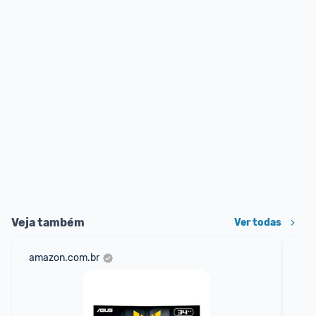
Veja também
Ver todas
amazon.com.br
sho