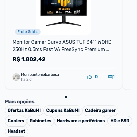
Frete Grátis
Monitor Gamer Curvo ASUS TUF 34"" WQHD 
Mo
250Hz 0.5ms Fast VA FreeSync Premium 
VG
Altura Ajustável Som Integrado Pret
0.
R$
1.802,42
R
Muriloantoniobarbosa
1
0
há 2 d
Mais opções
Ofertas
KaBuM!
Cupons
KaBuM!
Cadeira gamer
Coolers
Gabinetes
Hardware e periféricos
HD e SSD
Headset