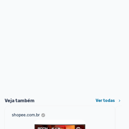
Veja também
Ver todas
shopee.com.br
ali