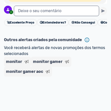
Deixe o seu comentário
0
🚀
Excelente Preço
🧐
Entendedores?
😢
Não Consegui
🤩
Cons
Cancelar
Outros alertas criados pela comunidade
Você receberá alertas de novas promoções dos termos 
selecionados
monitor
monitor gamer
monitor gamer aoc