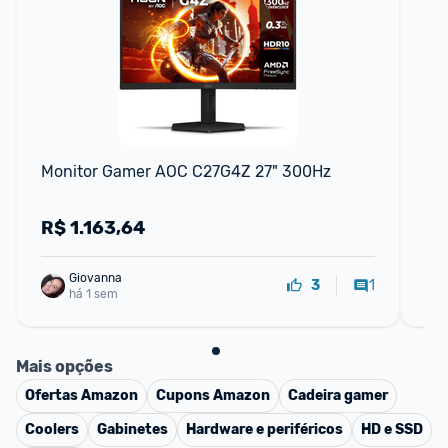
Monitor Gamer AOC C27G4Z 27" 300Hz
Mo
FH
R$
1.163,64
R
Giovanna
1
3
há 1 sem
Mais opções
Ofertas
Amazon
Cupons
Amazon
Cadeira gamer
Coolers
Gabinetes
Hardware e periféricos
HD e SSD