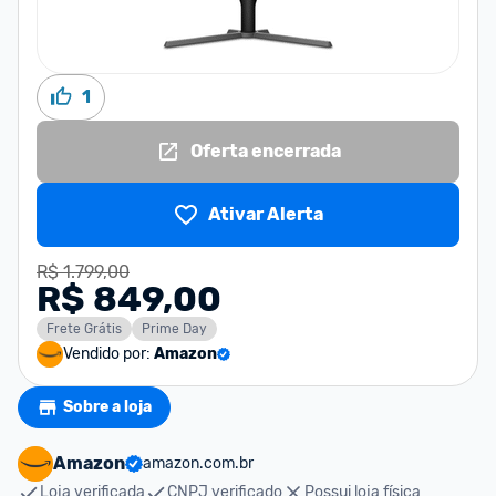
1
Oferta encerrada
Ativar Alerta
R$ 1.799,00
R$ 849,00
Frete Grátis
Prime Day
Vendido por:
Amazon
Sobre a loja
Amazon
amazon.com.br
Loja verificada
CNPJ verificado
Possui loja física