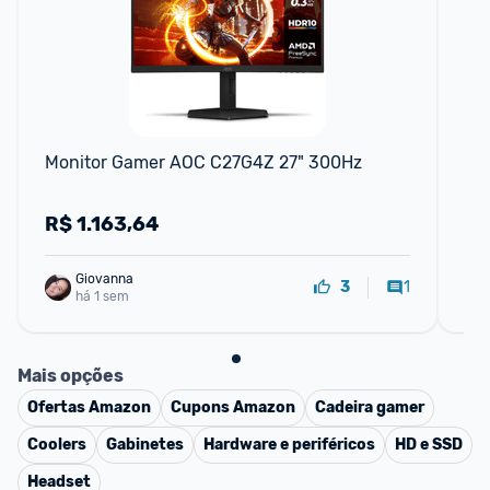
Monitor Gamer AOC C27G4Z 27" 300Hz
Mo
FH
R$
1.163,64
R
Giovanna
1
3
há 1 sem
Mais opções
Ofertas
Amazon
Cupons
Amazon
Cadeira gamer
Coolers
Gabinetes
Hardware e periféricos
HD e SSD
Headset