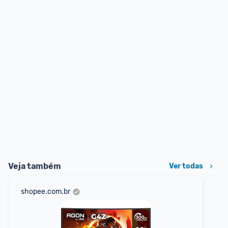
Veja também
Ver todas
shopee.com.br
ali