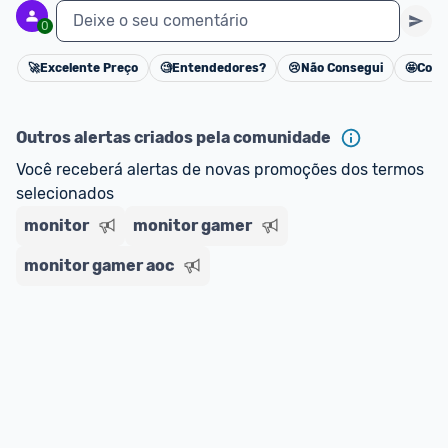
Deixe o seu comentário
0
🚀
Excelente Preço
🧐
Entendedores?
😢
Não Consegui
🤩
Cons
Cancelar
Outros alertas criados pela comunidade
Você receberá alertas de novas promoções dos termos 
selecionados
monitor
monitor gamer
monitor gamer aoc