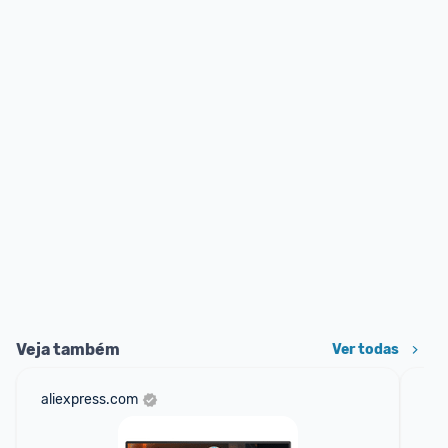
Veja também
Ver todas
aliexpress.com
am