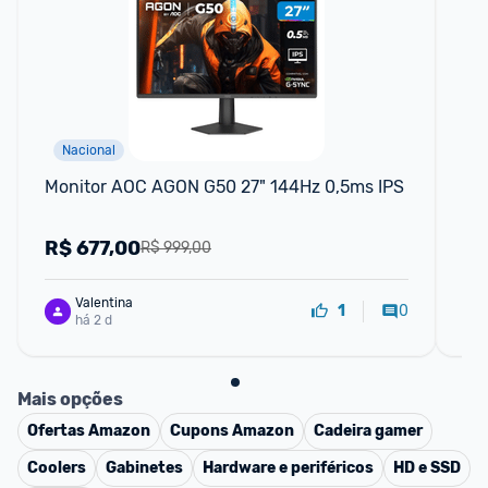
Nacional
F
Monitor AOC AGON G50 27" 144Hz 0,5ms IPS
Mo
0,
R$
677,00
R
R$ 999,00
Valentina
0
1
há 2 d
Mais opções
Ofertas
Amazon
Cupons
Amazon
Cadeira gamer
Coolers
Gabinetes
Hardware e periféricos
HD e SSD