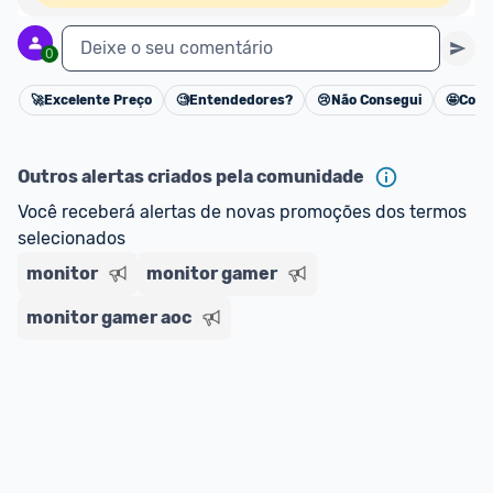
Deixe o seu comentário
0
🚀
Excelente Preço
🧐
Entendedores?
😢
Não Consegui
🤩
Cons
Cancelar
Outros alertas criados pela comunidade
Você receberá alertas de novas promoções dos termos 
selecionados
monitor
monitor gamer
monitor gamer aoc