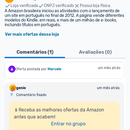
Loja verificada
CNPJ verificado
Possui loja física
A Amazon brasileira iniciou as atividades com o lançamento de 
um site em português no final de 2012. A página vende diferentes 
modelos do Kindle, em reais, e mais de um milhão de e-books, 
incluindo títulos em português.
Ver mais ofertas dessa loja
Comentários (
1
)
Avaliações (
0
)
um mês atrás
Oferta postada por
Marcelo
genio
um mês atrás
Comentário fixado
📱Receba as melhores ofertas da Amazon 
antes que acabem!

Entrar no grupo