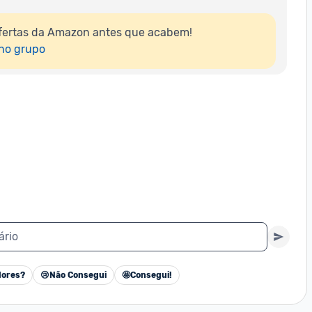
fertas da Amazon antes que acabem!

 no grupo
ário
ores?
😢
Não Consegui
🤩
Consegui!
Cancelar