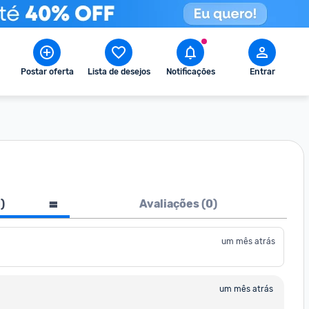
Postar oferta
Lista de desejos
Notificações
Entrar
1
)
Avaliações (
0
)
um mês atrás
um mês atrás