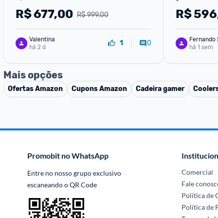
R$
677,00
R$
596
R$ 999,00
Valentina
Fernando 
0
1
há 2 d
há 1 sem
Mais opções
Ofertas
Amazon
Cupons
Amazon
Cadeira gamer
Cooler
Promobit no WhatsApp
Institucion
Comercial
Entre no nosso grupo exclusivo 
Fale conosc
escaneando o QR Code
Política de
Política de 