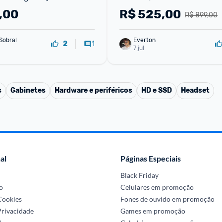
24G50F
,00
R$
525,00
R$ 899,00
Sobral
Everton
1
2
7 jul
s
Gabinetes
Hardware e periféricos
HD e SSD
Headset
al
Páginas Especiais
Black Friday
o
Celulares em promoção
 Cookies
Fones de ouvido em promoção
Privacidade
Games em promoção