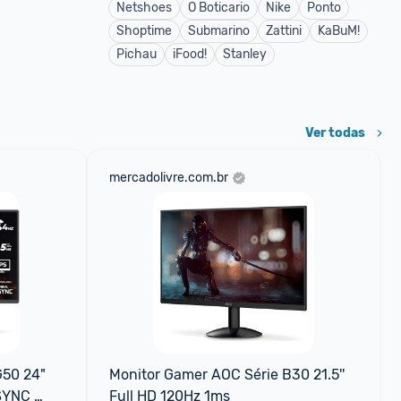
Netshoes
O Boticario
Nike
Ponto
Shoptime
Submarino
Zattini
KaBuM!
Pichau
iFood!
Stanley
Ver todas
mercadolivre.com.br
50 24" 
Monitor Gamer AOC Série B30 21.5'' 
SYNC 
Full HD 120Hz 1ms