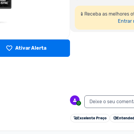
📱Receba as melhores o
Entrar
Ativar Alerta
Deixe o seu coment
0
🚀
Excelente Preço
🧐
Entended