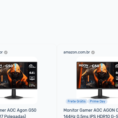
br
amazon.com.br
Frete Grátis
Prime Day
mer AOC Agon G50 
Monitor Gamer AOC AGON G
27 Polegadas)
144Hz 0,5ms IPS HDR10 G-