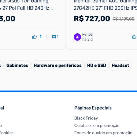
mer Asus TUF Gaming 
Monitor Gamer AOC Gaming
27 Pol Full HD 240Hz 
27G42HE 27" FHD 200Hz IP
3ms G-Sync FreeSync 
3,00
R$
727,00
R$ 1.199,00
Felipe
1
1
há 2 d
s
Gabinetes
Hardware e periféricos
HD e SSD
Headset
al
Páginas Especiais
Black Friday
o
Celulares em promoção
 Cookies
Fones de ouvido em promoção