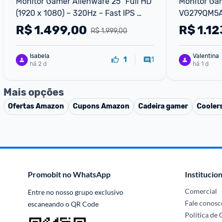
Monitor Gamer Alienware 25" Full HD 
Monitor Ga
(1920 x 1080) – 320Hz – Fast IPS 
VG279QM5A 
0,5ms com AMD FreeSync Premium 
Fast IPS 0.
R$
1.499,00
R$
1.12
R$ 1.999,00
e NVIDIA G-SYNC
Premium
Isabela
Valentina
1
1
há 2 d
há 1 d
Mais opções
Ofertas
Amazon
Cupons
Amazon
Cadeira gamer
Cooler
Promobit no WhatsApp
Institucion
Comercial
Entre no nosso grupo exclusivo 
Fale conosc
escaneando o QR Code
Política de