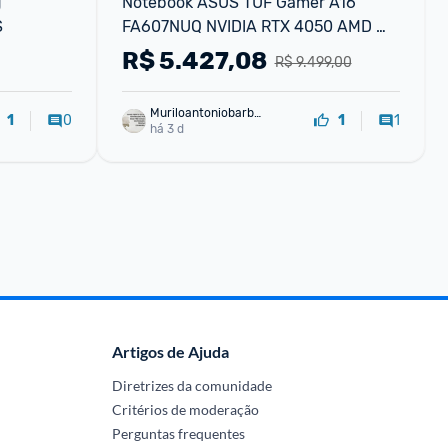
 
Notebook ASUS TUF Gamer A16 
S
FA607NUQ NVIDIA RTX 4050 AMD 
Ryzen 7 8GB RAM 512GB SSD Linux 
R$
5.427,08
R$ 9.499,00
16" LCD LED IPS FHD 144Hz-RL035
Muriloantoniobarbo
0
1
1
1
sa
há 3 d
Artigos de Ajuda
Diretrizes da comunidade
Critérios de moderação
Perguntas frequentes