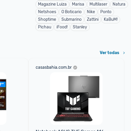
Magazine Luiza
Marisa
Multilaser
Natura
Netshoes
O Boticario
Nike
Ponto
Shoptime
Submarino
Zattini
KaBuM!
Pichau
iFood!
Stanley
Ver todas
casasbahia.com.br