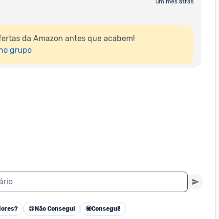
um mês atrás
fertas da Amazon antes que acabem!

 no grupo
ário
ores?
😢
Não Consegui
🤩
Consegui!
Cancelar