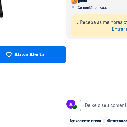
genio
Comentário fixado
📱Receba as melhores o
Entrar
Ativar Alerta
Deixe o seu coment
0
🚀
Excelente Preço
🧐
Entended