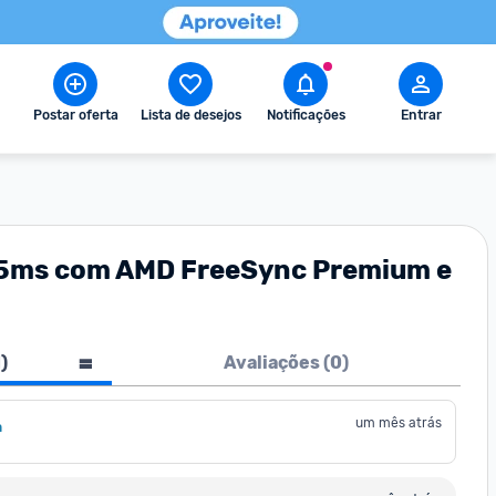
Postar oferta
Lista de desejos
Notificações
Entrar
 0,5ms com AMD FreeSync Premium e
1
)
Avaliações (
0
)
um mês atrás
a