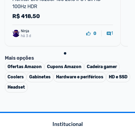
100Hz HDR
R$
418,50
R
Ninja 
1
0
há 3 d
Mais opções
Ofertas
Amazon
Cupons
Amazon
Cadeira gamer
Coolers
Gabinetes
Hardware e periféricos
HD e SSD
Headset
Institucional