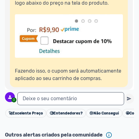
logo abaixo do preço na tela do produto.

Fazendo isso, o cupom será automaticamente 
aplicado ao seu carrinho de compras.
Deixe o seu comentário
0
🚀
Excelente Preço
🧐
Entendedores?
😢
Não Consegui
🤩
Cons
Cancelar
Outros alertas criados pela comunidade