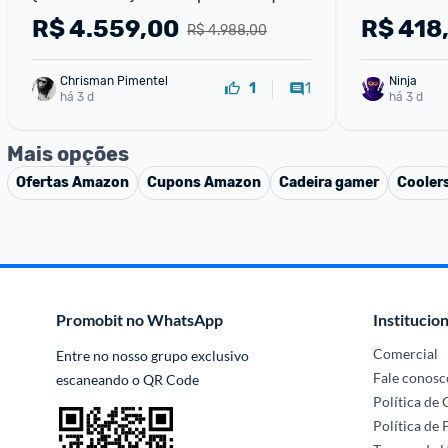
R$
4.559,00
R$
418
R$ 4.988,00
Chrisman Pimentel
Ninja 
1
1
há 3 d
há 3 d
Mais opções
Ofertas
Amazon
Cupons
Amazon
Cadeira gamer
Cooler
Promobit no WhatsApp
Institucion
Comercial
Entre no nosso grupo exclusivo 
Fale conosc
escaneando o QR Code
Política de
Política de 