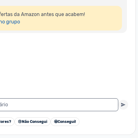
fertas da Amazon antes que acabem!

 no grupo
ário
ores?
😢
Não Consegui
🤩
Consegui!
Cancelar