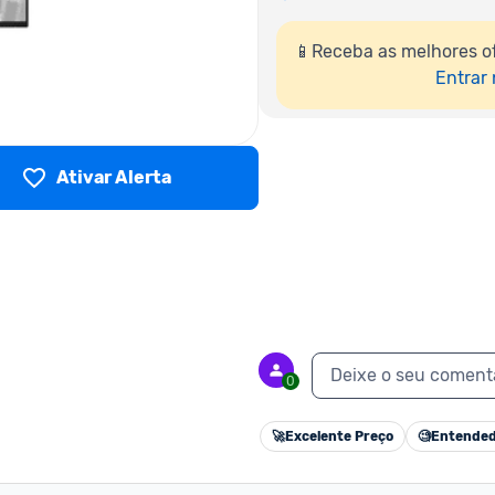
📱Receba as melhores o
Entrar
Ativar Alerta
Deixe o seu coment
0
🚀
Excelente Preço
🧐
Entended