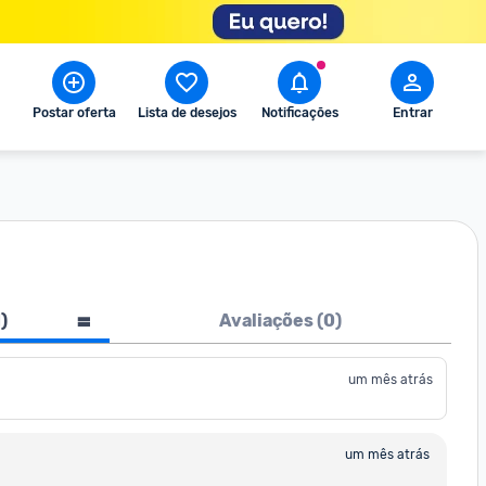
Postar oferta
Lista de desejos
Notificações
Entrar
1
)
Avaliações (
0
)
um mês atrás
um mês atrás