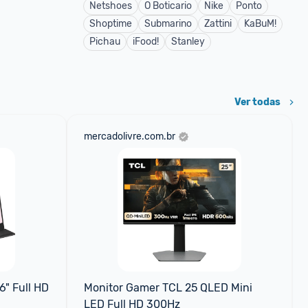
Netshoes
O Boticario
Nike
Ponto
Shoptime
Submarino
Zattini
KaBuM!
Pichau
iFood!
Stanley
Ver todas
mercadolivre.com.br
" Full HD 
Monitor Gamer TCL 25 QLED Mini 
LED Full HD 300Hz