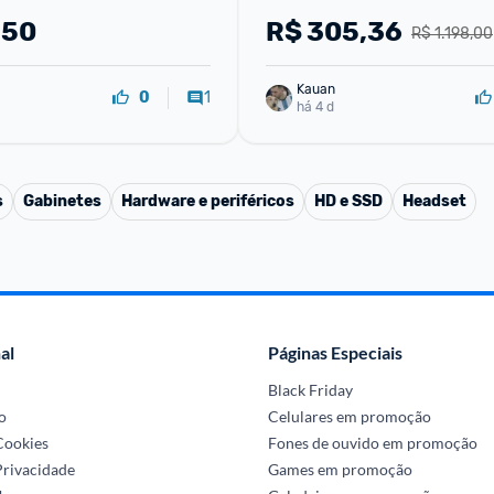
,50
R$
305,36
R$ 1.198,00
Kauan
1
0
há 4 d
s
Gabinetes
Hardware e periféricos
HD e SSD
Headset
al
Páginas Especiais
Black Friday
o
Celulares em promoção
 Cookies
Fones de ouvido em promoção
Privacidade
Games em promoção