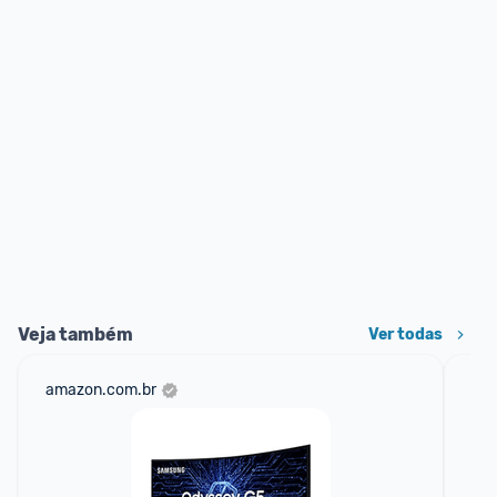
Veja também
Ver todas
amazon.com.br
sho