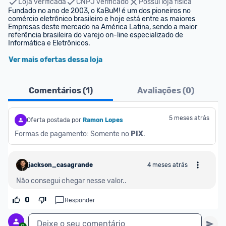
Loja verificada
CNPJ verificado
Possui loja física
Fundado no ano de 2003, o KaBuM! é um dos pioneiros no 
comércio eletrônico brasileiro e hoje está entre as maiores 
Empresas deste mercado na América Latina, sendo a maior 
referência brasileira do varejo on-line especializado de 
Informática e Eletrônicos.
Ver mais ofertas dessa loja
Comentários (
1
)
Avaliações (
0
)
5 meses atrás
Oferta postada por
Ramon Lopes
Formas de pagamento: Somente no 
PIX
.
jackson_casagrande
4 meses atrás
Não consegui chegar nesse valor..
0
Responder
Deixe o seu comentário