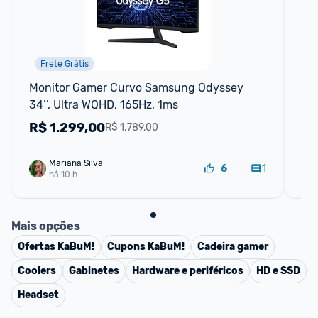
Frete Grátis
Monitor Gamer Curvo Samsung Odyssey 
Mo
34’’, Ultra WQHD, 165Hz, 1ms
Pol
18
R$
1.299,00
R
R$ 1.789,00
Mariana Silva
1
6
há 10 h
Mais opções
Ofertas
KaBuM!
Cupons
KaBuM!
Cadeira gamer
Coolers
Gabinetes
Hardware e periféricos
HD e SSD
Headset