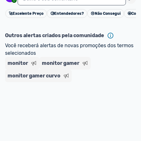
0
🚀
Excelente Preço
🧐
Entendedores?
😢
Não Consegui
🤩
Cons
Cancelar
Outros alertas criados pela comunidade
Você receberá alertas de novas promoções dos termos 
selecionados
monitor
monitor gamer
monitor gamer curvo