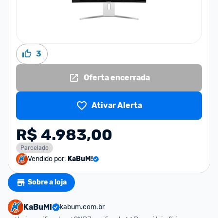
3
Oferta encerrada
Ativar Alerta
R$ 4.983,00
Parcelado
Vendido por:
KaBuM!
Sobre a loja
KaBuM!
kabum.com.br