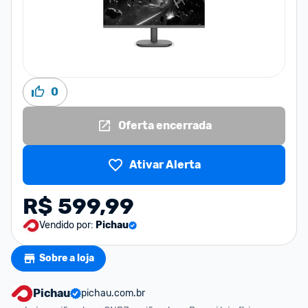
0
Oferta encerrada
Ativar Alerta
R$ 599,99
Vendido por:
Pichau
Sobre a loja
Pichau
pichau.com.br