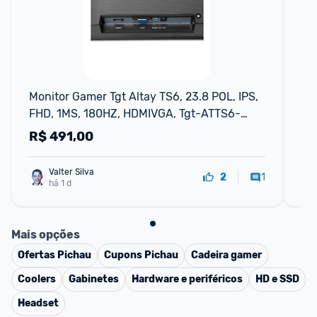
F
Monitor Gamer Tgt Altay TS6, 23.8 POL, IPS, 
Mo
FHD, 1MS, 180HZ, HDMIVGA, Tgt-ATTS6-
BL02
R$
491,00
R
Valter Silva
1
2
há 1 d
Mais opções
Ofertas
Pichau
Cupons
Pichau
Cadeira gamer
Coolers
Gabinetes
Hardware e periféricos
HD e SSD
Headset