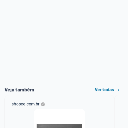
Veja também
Ver todas
shopee.com.br
am