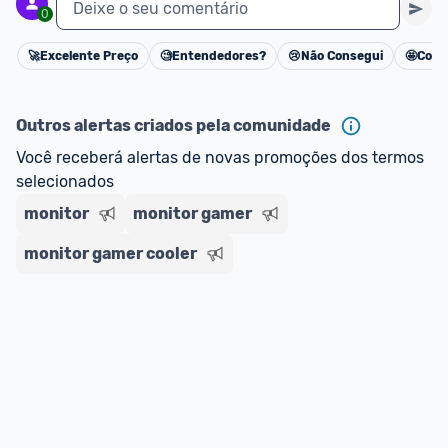
Deixe o seu comentário
0
🚀
Excelente Preço
🧐
Entendedores?
😢
Não Consegui
🤩
Cons
Cancelar
Outros alertas criados pela comunidade
Você receberá alertas de novas promoções dos termos 
selecionados
monitor
monitor gamer
monitor gamer cooler