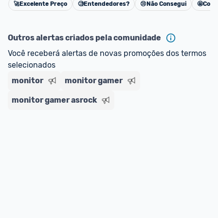
🚀
Excelente Preço
🧐
Entendedores?
😢
Não Consegui
🤩
Cons
Cancelar
Outros alertas criados pela comunidade
Você receberá alertas de novas promoções dos termos 
selecionados
monitor
monitor gamer
monitor gamer asrock