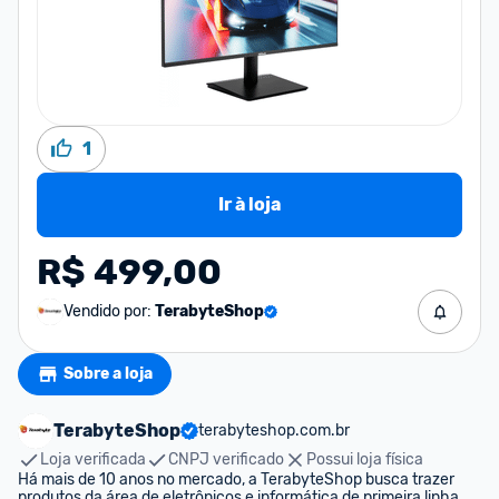
1
Ir à loja
R$ 499,00
Vendido por:
TerabyteShop
Sobre a loja
TerabyteShop
terabyteshop.com.br
Loja verificada
CNPJ verificado
Possui loja física
Há mais de 10 anos no mercado, a TerabyteShop busca trazer 
produtos da área de eletrônicos e informática de primeira linha 