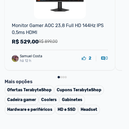
Monitor Gamer AOC 23,8 Full HD 144Hz IPS 
Mon
0,5ms HDMI
14
R$
529,00
R
R$ 899,00
Samuel Costa
0
2
há 12 h
Mais opções
Ofertas
TerabyteShop
Cupons
TerabyteShop
Cadeira gamer
Coolers
Gabinetes
Hardware e periféricos
HD e SSD
Headset