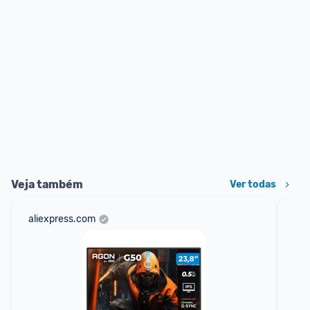
Veja também
Ver todas
aliexpress.com
sho