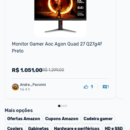
Monitor Gamer Aoc Agon Quad 27 Q27g4f 
Mo
Preto
R$
1.051,00
R
R$ 1.299,00
Andre_Pavonni
1
1
há 4 h
Mais opções
Ofertas
Amazon
Cupons
Amazon
Cadeira gamer
Coolers
Gabinetes
Hardware e periféricos
HD e SSD