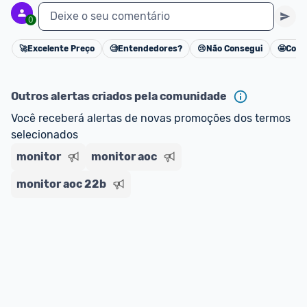
Deixe o seu comentário
0
🚀
Excelente Preço
🧐
Entendedores?
😢
Não Consegui
🤩
Cons
Cancelar
Outros alertas criados pela comunidade
Você receberá alertas de novas promoções dos termos 
selecionados
monitor
monitor aoc
monitor aoc 22b