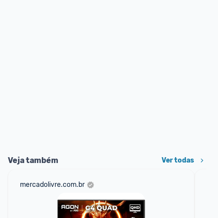
Veja também
Ver todas
mercadolivre.com.br
sho