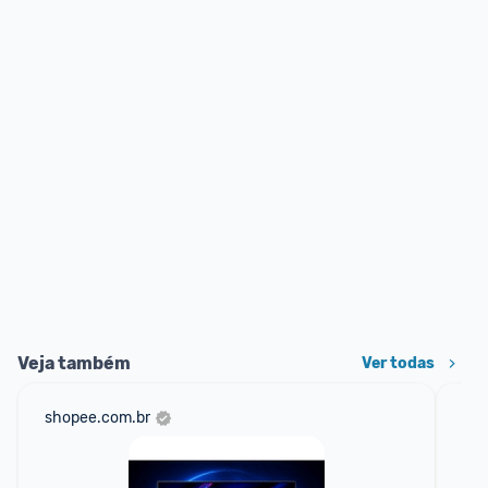
Veja também
Ver todas
shopee.com.br
am