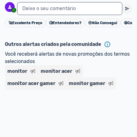
Deixe o seu comentário
0
🚀
Excelente Preço
🧐
Entendedores?
😢
Não Consegui
🤩
Cons
Cancelar
Outros alertas criados pela comunidade
Você receberá alertas de novas promoções dos termos 
selecionados
monitor
monitor acer
monitor acer gamer
monitor gamer