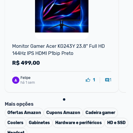
F
Monitor Gamer Acer KG243Y 23.8" Full HD 
Mo
144Hz IPS HDMI P1bip Preto
FH
R$
499,00
R
Felipe
1
1
há 1 sem
Mais opções
Ofertas
Amazon
Cupons
Amazon
Cadeira gamer
Coolers
Gabinetes
Hardware e periféricos
HD e SSD
Headset