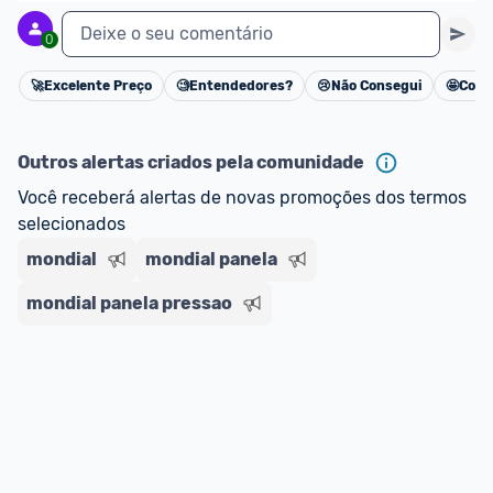
Deixe o seu comentário
0
🚀
Excelente Preço
🧐
Entendedores?
😢
Não Consegui
🤩
Cons
Cancelar
Outros alertas criados pela comunidade
Você receberá alertas de novas promoções dos termos 
selecionados
mondial
mondial panela
mondial panela pressao