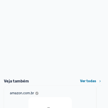
Veja também
Ver todas
amazon.com.br
mer