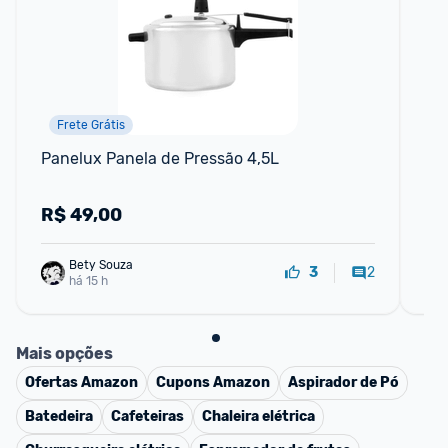
Frete Grátis
Panelux Panela de Pressão 4,5L
Pan
Ci
R$
49,00
R
Bety Souza
2
3
há 15 h
Mais opções
Ofertas
Amazon
Cupons
Amazon
Aspirador de Pó
Batedeira
Cafeteiras
Chaleira elétrica