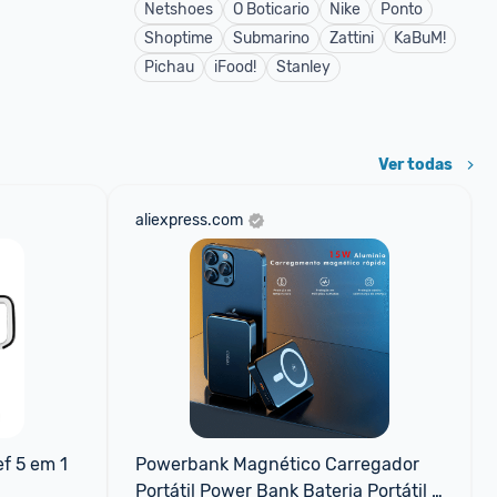
Netshoes
O Boticario
Nike
Ponto
Shoptime
Submarino
Zattini
KaBuM!
Pichau
iFood!
Stanley
Ver todas
aliexpress.com
 5 em 1 
Powerbank Magnético Carregador 
Portátil Power Bank Bateria Portátil 