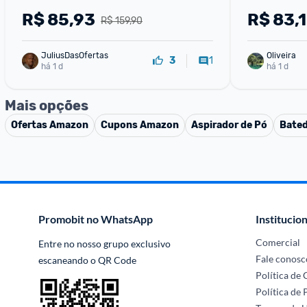
R$
85,93
R$
83,
R$ 159,90
JuliusDasOfertas
Oliveira 
1
3
há 1 d
há 1 d
Mais opções
Ofertas
Amazon
Cupons
Amazon
Aspirador de Pó
Bated
Promobit no WhatsApp
Institucion
Comercial
Entre no nosso grupo exclusivo 
Fale conosc
escaneando o QR Code
Política de
Política de 