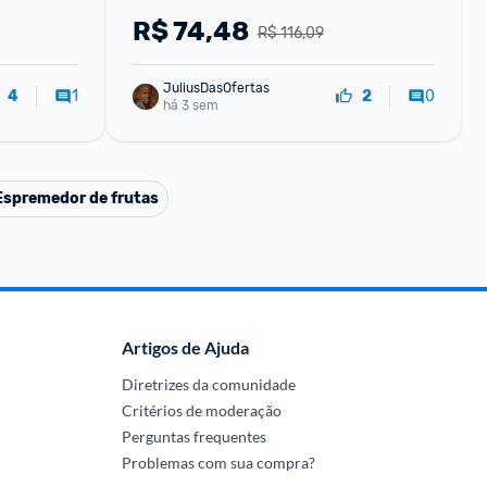
Carregador Portatil Bateria Extern
R$
74,48
R$ 116,09
JuliusDasOfertas
1
0
4
2
há 3 sem
Espremedor de frutas
Artigos de Ajuda
Diretrizes da comunidade
Critérios de moderação
Perguntas frequentes
Problemas com sua compra?