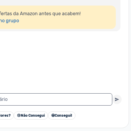
fertas da Amazon antes que acabem!

 no grupo
ário
ores?
😢
Não Consegui
🤩
Consegui!
Cancelar