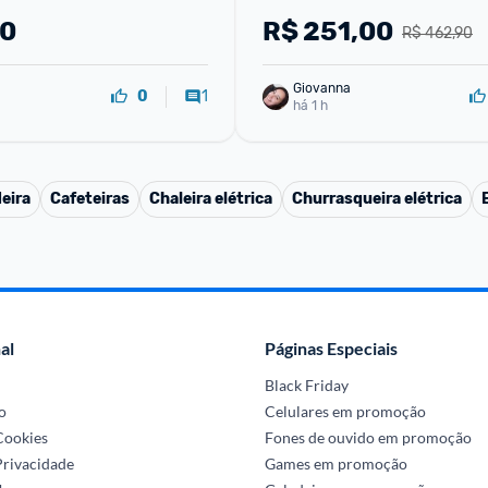
10
R$
251,00
R$ 462,90
Giovanna
1
0
há 1 h
eira
Cafeteiras
Chaleira elétrica
Churrasqueira elétrica
al
Páginas Especiais
Black Friday
o
Celulares em promoção
 Cookies
Fones de ouvido em promoção
Privacidade
Games em promoção