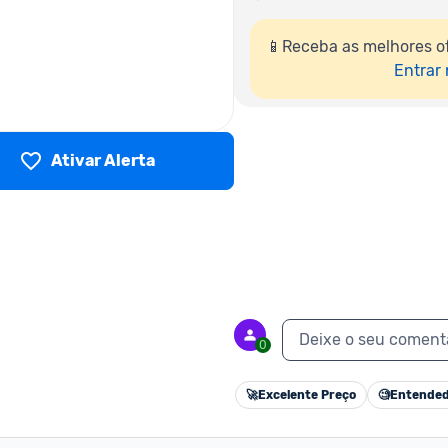
📱Receba as melhores o
Entrar
Ativar Alerta
Deixe o seu coment
0
🚀
Excelente Preço
🧐
Entended