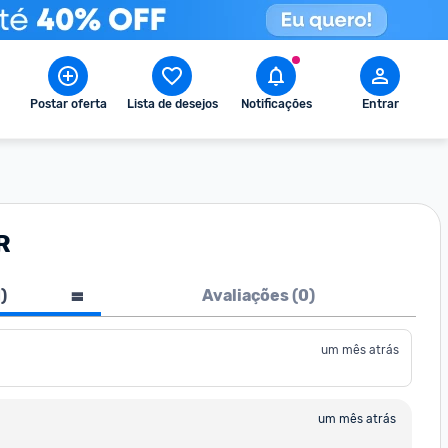
Postar oferta
Lista de desejos
Notificações
Entrar
R
1
)
Avaliações (
0
)
um mês atrás
um mês atrás