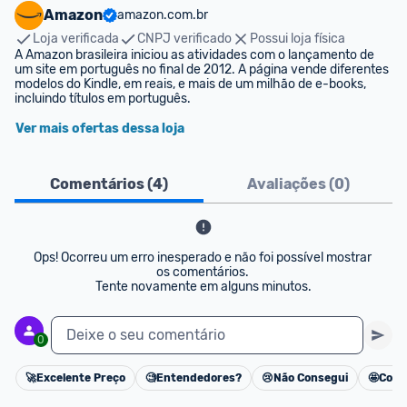
Amazon
amazon.com.br
Loja verificada
CNPJ verificado
Possui loja física
A Amazon brasileira iniciou as atividades com o lançamento de 
um site em português no final de 2012. A página vende diferentes 
modelos do Kindle, em reais, e mais de um milhão de e-books, 
incluindo títulos em português.
Ver mais ofertas dessa loja
Comentários (
4
)
Avaliações (
0
)
Ops! Ocorreu um erro inesperado e não foi possível mostrar 
os comentários. 

Tente novamente em alguns minutos.
Deixe o seu comentário
0
🚀
Excelente Preço
🧐
Entendedores?
😢
Não Consegui
🤩
Cons
Cancelar