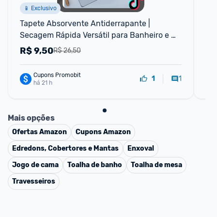
📱 Exclusivo
Tapete Absorvente Antiderrapante | 
Tap
Secagem Rápida Versátil para Banheiro e 
MO
Ambiente de...
An
R$
9,50
R
R$ 26,50
Cupons Promobit
1
1
há 21 h
Mais opções
Ofertas
Amazon
Cupons
Amazon
Edredons, Cobertores e Mantas
Enxoval
Jogo de cama
Toalha de banho
Toalha de mesa
Travesseiros