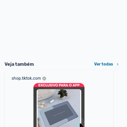
Veja também
Ver todas
shop.tiktok.com
sho