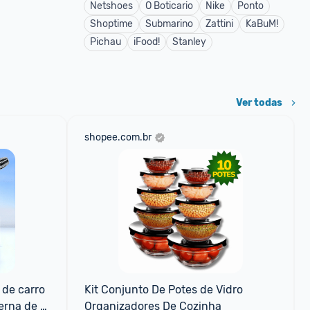
Netshoes
O Boticario
Nike
Ponto
Shoptime
Submarino
Zattini
KaBuM!
Pichau
iFood!
Stanley
Ver todas
shopee.com.br
de carro 
Kit Conjunto De Potes de Vidro 
erna de 
Organizadores De Cozinha