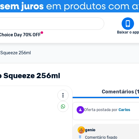
Baixar o app
Choice Day 70% OFF
o Squeeze 256ml
o Squeeze 256ml
Comentários (
Oferta postada por
Carlos
genio
Comentário fixado