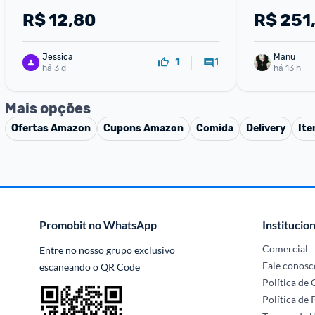
R$
12,80
R$
251
Jessica
Manu
1
1
há 3 d
há 13 h
Mais opções
Ofertas
Amazon
Cupons
Amazon
Comida
Delivery
Ite
Promobit no WhatsApp
Institucion
Comercial
Entre no nosso grupo exclusivo 
Fale conosc
escaneando o QR Code
Política de
Política de 