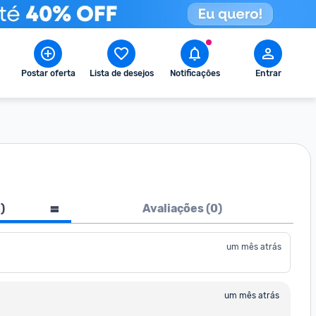
Postar oferta
Lista de desejos
Notificações
Entrar
1
)
Avaliações (
0
)
um mês atrás
um mês atrás