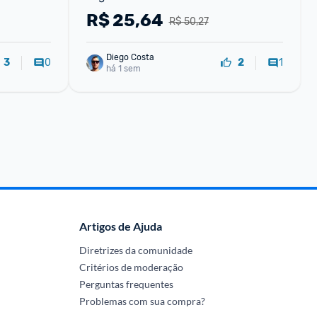
spuma 
R$
25,64
R$ 50,27
Diego Costa
0
1
3
2
há 1 sem
Artigos de Ajuda
Diretrizes da comunidade
Critérios de moderação
Perguntas frequentes
Problemas com sua compra?