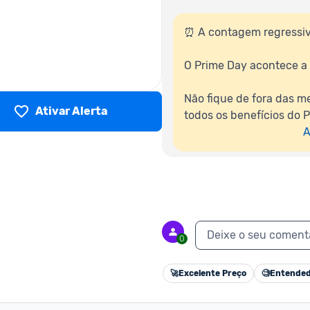
⏰ A contagem regressiv
O Prime Day acontece a 
Não fique de fora das me
Ativar Alerta
todos os benefícios do P
A
Deixe o seu coment
0
🚀
Excelente Preço
🧐
Entended