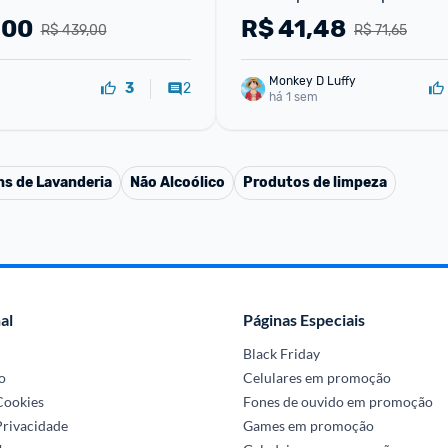
rv limpeza de chaleira de e
,00
R$
41,48
R$ 439,00
R$ 71,65
bico de man
Monkey D Luffy
2
3
há 1 sem
ns de Lavanderia
Não Alcoólico
Produtos de limpeza
al
Páginas Especiais
Black Friday
o
Celulares em promoção
 Cookies
Fones de ouvido em promoção
Privacidade
Games em promoção