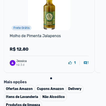
Frete Grátis
Molho de Pimenta Jalapenos
Pe
Ma
R$
12,80
R
Jessica
1
1
há 3 d
Mais opções
Ofertas
Amazon
Cupons
Amazon
Delivery
Itens de Lavanderia
Não Alcoólico
Produtos de limpeza