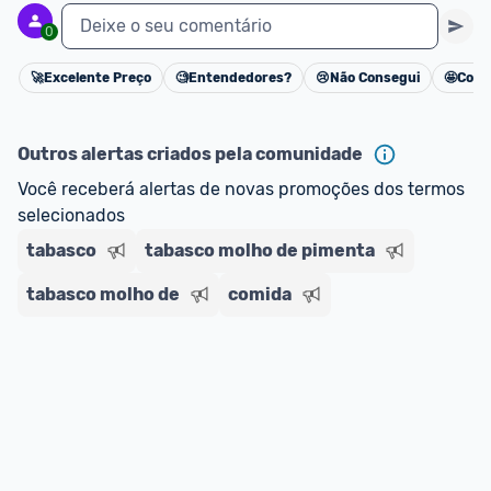
Deixe o seu comentário
0
🚀
Excelente Preço
🧐
Entendedores?
😢
Não Consegui
🤩
Cons
Cancelar
Outros alertas criados pela comunidade
Você receberá alertas de novas promoções dos termos 
selecionados
tabasco
tabasco molho de pimenta
tabasco molho de
comida