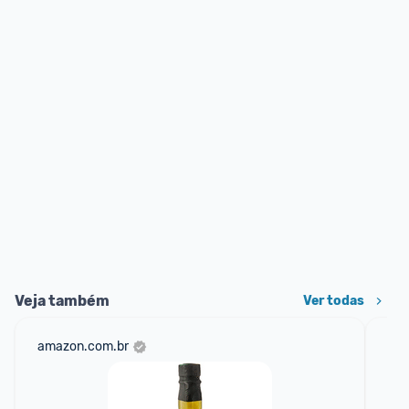
Veja também
Ver todas
amazon.com.br
net