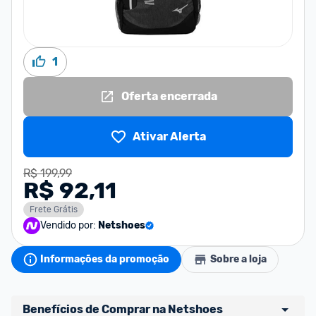
1
Oferta encerrada
Ativar Alerta
R$ 199,99
R$ 92,11
Frete Grátis
Vendido por:
Netshoes
Informações da promoção
Sobre a loja
Benefícios de Comprar na Netshoes