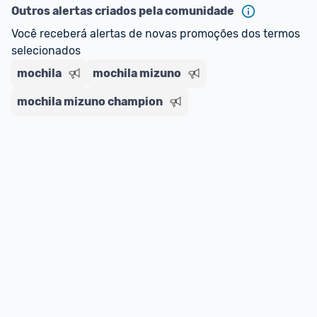
Outros alertas criados pela comunidade
regras do cartão N Card, 
clique aqui
.
Você receberá alertas de novas promoções dos termos 
Entrega Expressa
: A partir de 2 dias úteis.* 
selecionados
*Confira 
aqui
 as regras e condições!
mochila
mochila mizuno
mochila mizuno champion