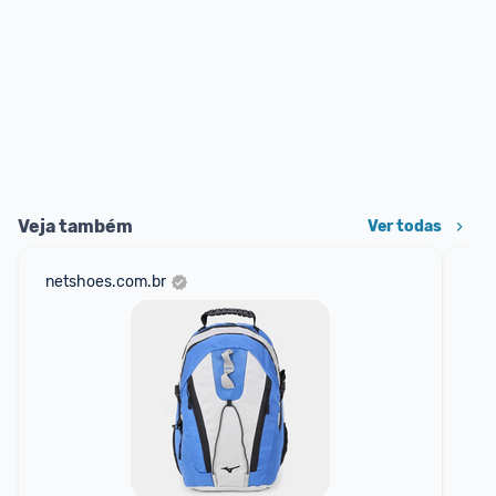
Veja também
Ver todas
netshoes.com.br
mer