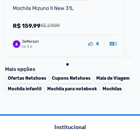
Mochila Mizuno II New 31L
Moc
R$
159,99
R
R$ 279,99
Jefferson
0
4
há 4 d
Mais opções
Ofertas
Netshoes
Cupons
Netshoes
Mala de Viagem
Mochila infantil
Mochila para notebook
Mochilas
Institucional