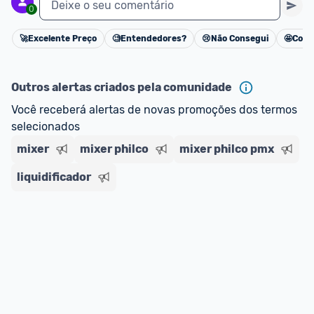
Deixe o seu comentário
0
🚀
Excelente Preço
🧐
Entendedores?
😢
Não Consegui
🤩
Cons
Cancelar
Outros alertas criados pela comunidade
Você receberá alertas de novas promoções dos termos 
selecionados
mixer
mixer philco
mixer philco pmx
liquidificador