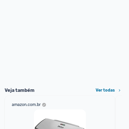
Veja também
Ver todas
amazon.com.br
mer