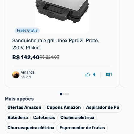
Frete Grátis
Sanduicheira e grill, Inox Pgr02i, Preto, 
Ar 
220V, Philco
Fr
R$
142,40
R
R$ 224,03
Amanda
1
4
há 2 d
Mais opções
Ofertas
Amazon
Cupons
Amazon
Aspirador de Pó
Batedeira
Cafeteiras
Chaleira elétrica
Churrasqueira elétrica
Espremedor de frutas