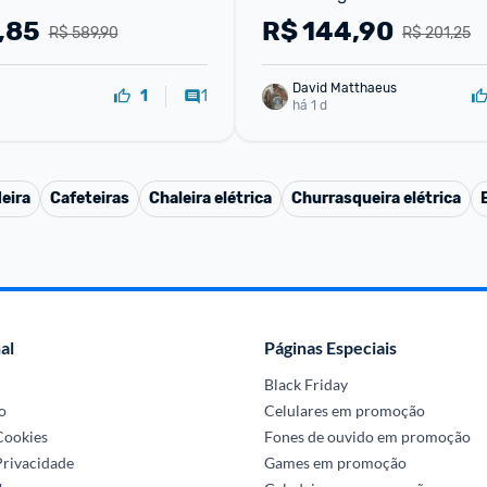
,85
R$
144,90
R$ 589,90
R$ 201,25
David Matthaeus 
1
1
há 1 d
eira
Cafeteiras
Chaleira elétrica
Churrasqueira elétrica
al
Páginas Especiais
Black Friday
o
Celulares em promoção
 Cookies
Fones de ouvido em promoção
Privacidade
Games em promoção