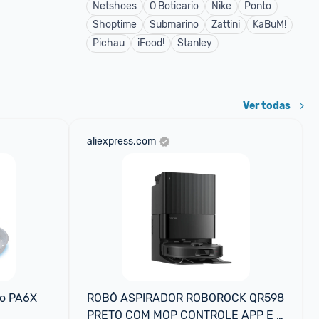
Netshoes
O Boticario
Nike
Ponto
Shoptime
Submarino
Zattini
KaBuM!
Pichau
iFood!
Stanley
Ver todas
aliexpress.com
so PA6X 
ROBÔ ASPIRADOR ROBOROCK QR598 
PRETO COM MOP CONTROLE APP E 