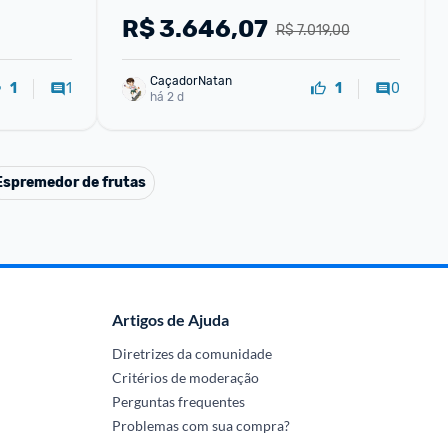
SENSOR ANTIQUEDA 127V
R$
3.646,07
R$ 7.019,00
CaçadorNatan
1
0
1
1
há 2 d
Espremedor de frutas
Artigos de Ajuda
Diretrizes da comunidade
Critérios de moderação
Perguntas frequentes
Problemas com sua compra?