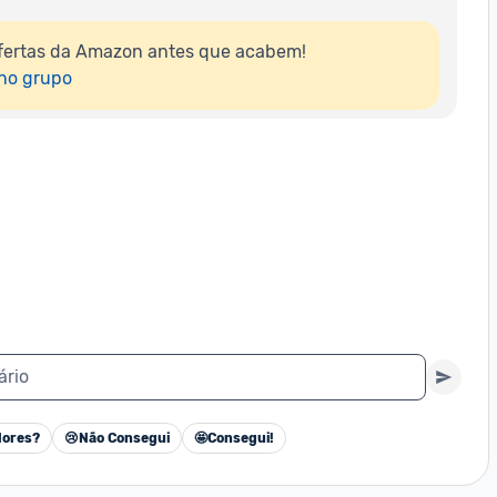
fertas da Amazon antes que acabem!

 no grupo
ário
ores?
😢
Não Consegui
🤩
Consegui!
Cancelar