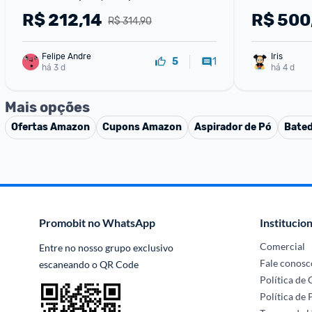
R$
212,14
R$
500
R$ 314,90
Felipe Andre
Iris
1
5
há 3 d
há 4 d
Mais opções
Ofertas
Amazon
Cupons
Amazon
Aspirador de Pó
Bated
Promobit no WhatsApp
Institucion
Comercial
Entre no nosso grupo exclusivo 
Fale conosc
escaneando o QR Code
Política de
Política de 