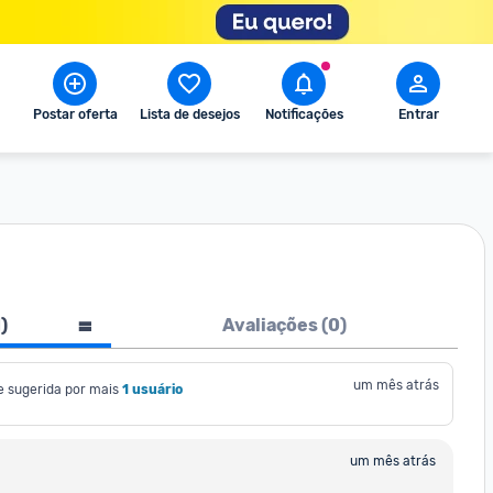
Postar oferta
Lista de desejos
Notificações
Entrar
1
)
Avaliações (
0
)
um mês atrás
e sugerida por mais
1 usuário
um mês atrás