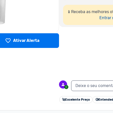
📱Receba as melhores o
Entrar
Ativar Alerta
Deixe o seu coment
0
🚀
Excelente Preço
🧐
Entended