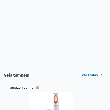
Veja também
Ver todas
amazon.com.br
sho