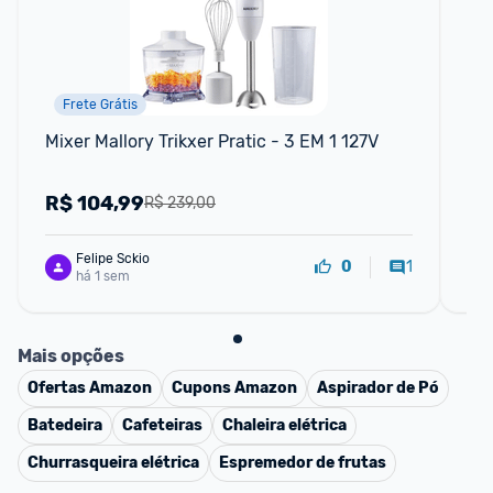
Frete Grátis
Mixer Mallory Trikxer Pratic - 3 EM 1 127V
Sa
80
R$
104,99
R
R$ 239,00
Felipe Sckio
1
0
há 1 sem
Mais opções
Ofertas
Amazon
Cupons
Amazon
Aspirador de Pó
Batedeira
Cafeteiras
Chaleira elétrica
Churrasqueira elétrica
Espremedor de frutas