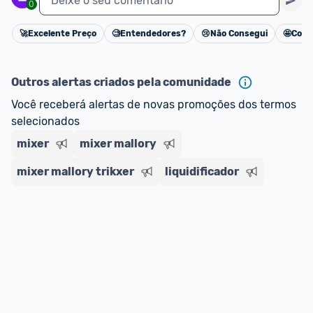
Deixe o seu comentário
0
🚀
Excelente Preço
🧐
Entendedores?
😢
Não Consegui
🤩
Cons
Cancelar
Outros alertas criados pela comunidade
Você receberá alertas de novas promoções dos termos 
selecionados
mixer
mixer mallory
mixer mallory trikxer
liquidificador