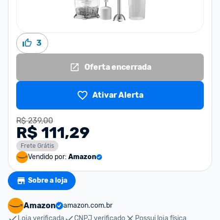
3
Oferta encerrada
Ativar Alerta
R$ 239,00
R$ 111,29
Frete Grátis
Vendido por:
Amazon
Sobre a loja
Amazon
amazon.com.br
Loja verificada
CNPJ verificado
Possui loja física