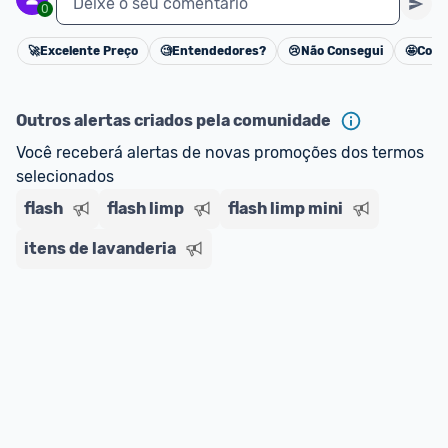
Deixe o seu comentário
0
🚀
Excelente Preço
🧐
Entendedores?
😢
Não Consegui
🤩
Cons
Cancelar
Outros alertas criados pela comunidade
Você receberá alertas de novas promoções dos termos 
selecionados
flash
flash limp
flash limp mini
itens de lavanderia