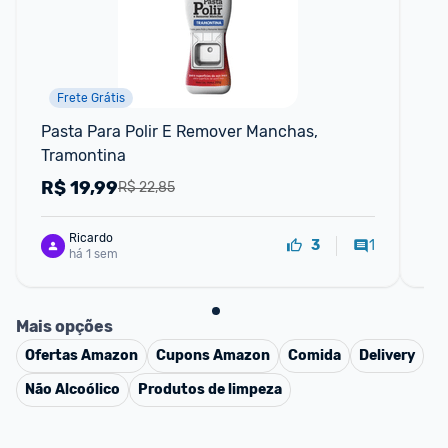
Frete Grátis
Pasta Para Polir E Remover Manchas, 
Pen
Tramontina
Fe
Ho
R$
19,99
R
R$ 22,85
Ricardo
1
3
há 1 sem
Mais opções
Ofertas
Amazon
Cupons
Amazon
Comida
Delivery
Não Alcoólico
Produtos de limpeza