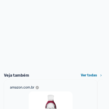
Veja também
Ver todas
amazon.com.br
ali