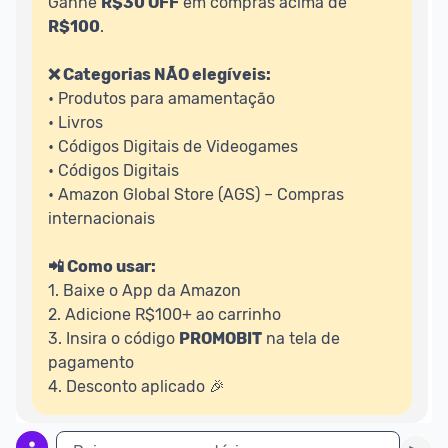
Ganhe 
R$30 OFF
 em compras acima de 
R$100
.

❌ Categorias NÃO elegíveis:
• Produtos para amamentação

• Livros

• Códigos Digitais de Videogames

• Códigos Digitais

• Amazon Global Store (AGS) – Compras 
internacionais

📲 Como usar:
1. Baixe o App da Amazon

2. Adicione R$100+ ao carrinho

3. Insira o código 
PROMOBIT
 na tela de 
pagamento

4. Desconto aplicado 🎉 