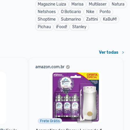
Magazine Luiza
Marisa
Multilaser
Natura
Netshoes
O Boticario
Nike
Ponto
Shoptime
Submarino
Zattini
KaBuM!
Pichau
iFood!
Stanley
Ver todas
amazon.com.br
Frete Grátis