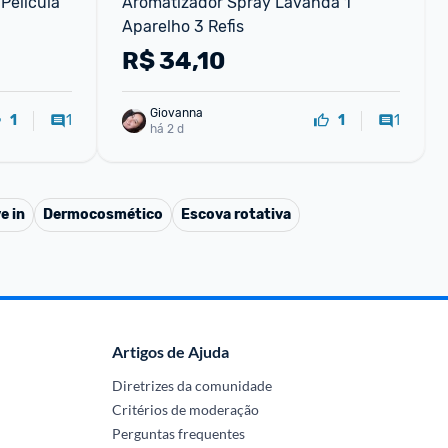
Película 
Aromatizador Spray Lavanda 1 
Aparelho 3 Refis
R$
34,10
Giovanna
1
1
1
1
há 2 d
e in
Dermocosmético
Escova rotativa
Artigos de Ajuda
Diretrizes da comunidade
Critérios de moderação
Perguntas frequentes