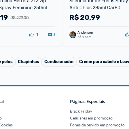
olina Herrera 212 Vip 
Silenciador de Freios Spray 
Spray Feminino 250ml
Anti Chios 285ml Car80
,19
R$
20,99
R$ 279,00
Anderson
0
1
há 1 sem
 pelos
Chapinhas
Condicionador
Creme para cabelo e Leav
al
Páginas Especiais
Black Friday
o
Celulares em promoção
 Cookies
Fones de ouvido em promoção