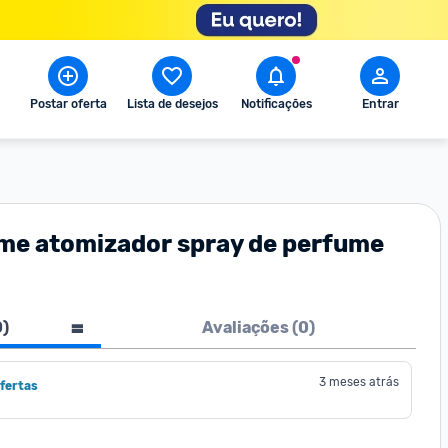
Postar oferta
Lista de desejos
Notificações
Entrar
fume atomizador spray de perfume
0
)
Avaliações (
0
)
3 meses atrás
fertas