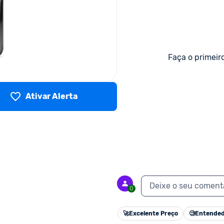
Faça o primeir
Ativar Alerta
Deixe o seu coment
0
🚀
Excelente Preço
🧐
Entended