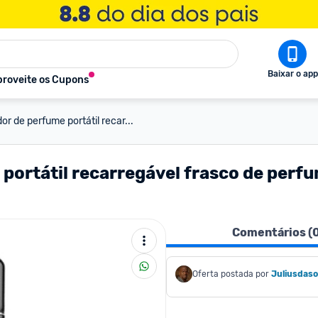
Baixar o app
roveite os Cupons
or de perfume portátil recar...
 portátil recarregável frasco de per
Comentários (
Oferta postada por
Juliusdaso