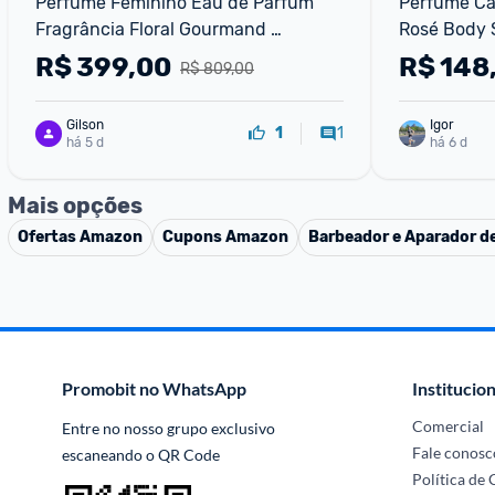
Perfume Feminino Eau de Parfum 
Perfume Car
Fragrância Floral Gourmand 
Rosé Body 
Inebriante com Notas de Íris Nobre, 
R$
399,00
R$
148
R$ 809,00
Baunilha e Pralinê La Vie Est Belle 
Lancôme, Frasco
Gilson
Igor
1
1
há 5 d
há 6 d
Mais opções
Ofertas
Amazon
Cupons
Amazon
Barbeador e Aparador de
Promobit no WhatsApp
Institucion
Comercial
Entre no nosso grupo exclusivo 
Fale conosc
escaneando o QR Code
Política de