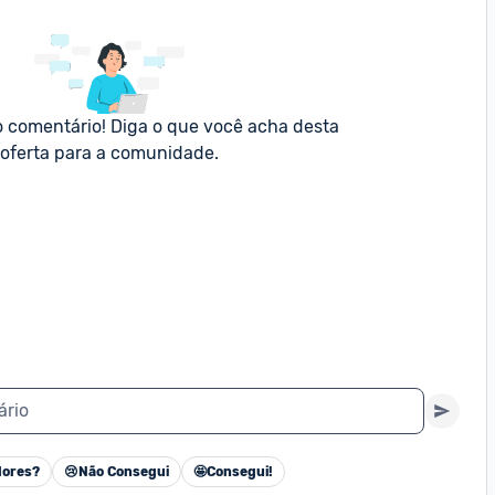
o comentário! Diga o que você acha desta 
oferta para a comunidade.
ário
ores?
😢
Não Consegui
🤩
Consegui!
Cancelar