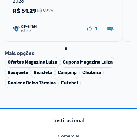
2026
R$
51,29
R
R$ 99,99
oliveiraM
0
1
há 3 d
Mais opções
Ofertas
Magazine Luiza
Cupons
Magazine Luiza
Basquete
Bicicleta
Camping
Chuteira
Cooler e Bolsa Térmica
Futebol
Institucional
Comercial