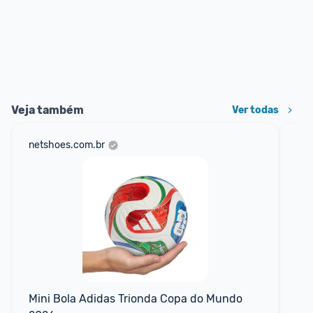
Veja também
Ver todas
netshoes.com.br
mer
Mini Bola Adidas Trionda Copa do Mundo 
Ki