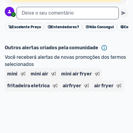
Deixe o seu comentário
0
🚀
Excelente Preço
🧐
Entendedores?
😢
Não Consegui
🤩
Cons
Cancelar
Outros alertas criados pela comunidade
Você receberá alertas de novas promoções dos termos 
selecionados
mini
mini air
mini air fryer
fritadeira eletrica
airfryer
air fryer