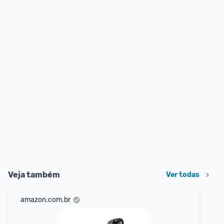
Veja também
Ver todas
amazon.com.br
mer