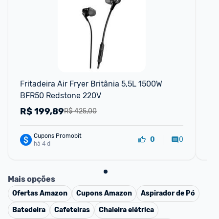
Fritadeira Air Fryer Britânia 5,5L 1500W 
Fri
BFR50 Redstone 220V
He
R$
199,89
R
R$ 425,00
Cupons Promobit
0
0
há 4 d
Mais opções
Ofertas
Amazon
Cupons
Amazon
Aspirador de Pó
Batedeira
Cafeteiras
Chaleira elétrica