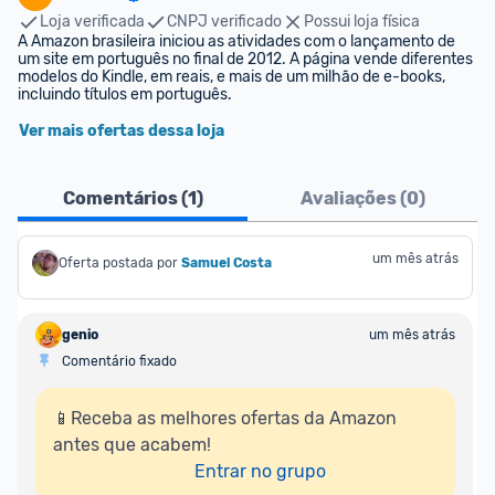
Loja verificada
CNPJ verificado
Possui loja física
A Amazon brasileira iniciou as atividades com o lançamento de 
um site em português no final de 2012. A página vende diferentes 
modelos do Kindle, em reais, e mais de um milhão de e-books, 
incluindo títulos em português.
Ver mais ofertas dessa loja
Comentários (
1
)
Avaliações (
0
)
um mês atrás
Oferta postada por
Samuel Costa
genio
um mês atrás
Comentário fixado
📱Receba as melhores ofertas da Amazon 
antes que acabem!

Entrar no grupo