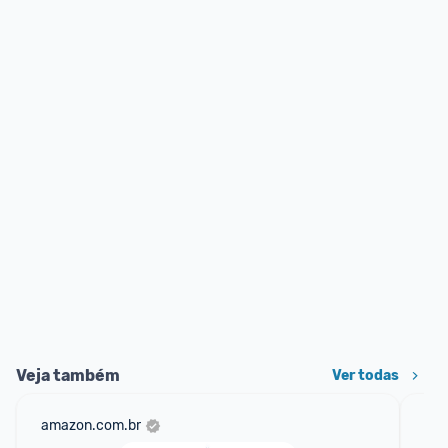
Veja também
Ver todas
amazon.com.br
sho