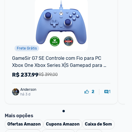
Frete Grátis
GameSir G7 SE Controle com Fio para PC 
Jo
Xbox One Xbox Series X|S Gamepad para 
PS
Jogos Plug and Play
R$
237,99
R
R$ 399,00
Anderson
1
2
há 3 d
Mais opções
Ofertas
Amazon
Cupons
Amazon
Caixa de Som