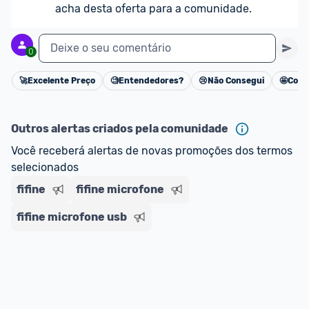
acha desta oferta para a comunidade.
Deixe o seu comentário
0
🚀
Excelente Preço
🧐
Entendedores?
😢
Não Consegui
🤩
Cons
Cancelar
Outros alertas criados pela comunidade
Você receberá alertas de novas promoções dos termos 
selecionados
fifine
fifine microfone
fifine microfone usb