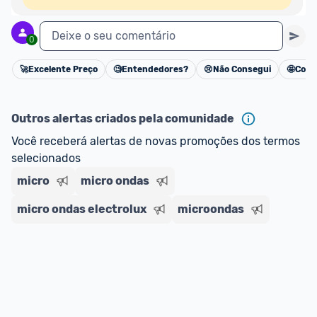
Deixe o seu comentário
0
🚀
Excelente Preço
🧐
Entendedores?
😢
Não Consegui
🤩
Cons
Cancelar
Outros alertas criados pela comunidade
Você receberá alertas de novas promoções dos termos 
selecionados
micro
micro ondas
micro ondas electrolux
microondas