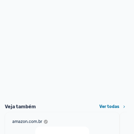
Veja também
Ver todas
amazon.com.br
sho