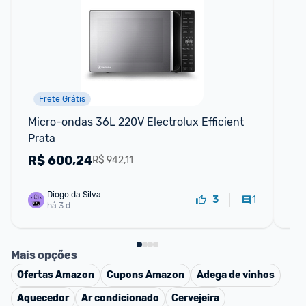
Frete Grátis
Micro-ondas 36L 220V Electrolux Efficient 
Mi
Prata
PM
R$
600,24
R
R$ 942,11
Diogo da Silva
1
3
há 3 d
Mais opções
Ofertas
Amazon
Cupons
Amazon
Adega de vinhos
Aquecedor
Ar condicionado
Cervejeira