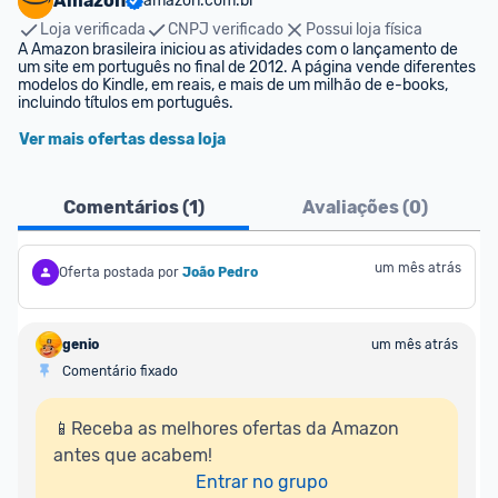
Amazon
amazon.com.br
Loja verificada
CNPJ verificado
Possui loja física
A Amazon brasileira iniciou as atividades com o lançamento de 
um site em português no final de 2012. A página vende diferentes 
modelos do Kindle, em reais, e mais de um milhão de e-books, 
incluindo títulos em português.
Ver mais ofertas dessa loja
Comentários (
1
)
Avaliações (
0
)
um mês atrás
Oferta postada por
João Pedro
genio
um mês atrás
Comentário fixado
📱Receba as melhores ofertas da Amazon 
antes que acabem!

Entrar no grupo