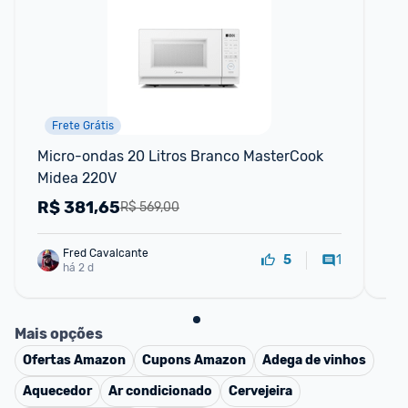
Frete Grátis
Micro-ondas 20 Litros Branco MasterCook 
Gel
Midea 220V
394
MD
R$
381,65
R
R$ 569,00
Fred Cavalcante
1
5
há 2 d
Mais opções
Ofertas
Amazon
Cupons
Amazon
Adega de vinhos
Aquecedor
Ar condicionado
Cervejeira