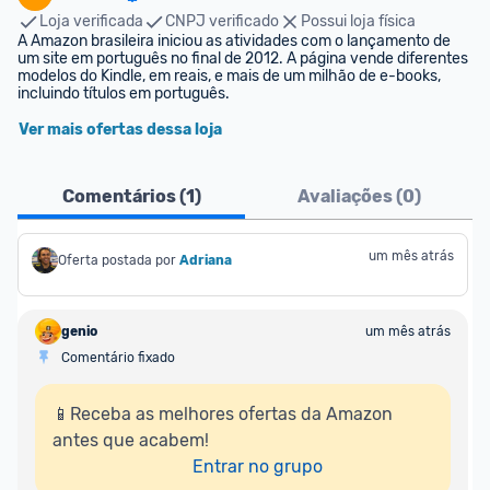
Loja verificada
CNPJ verificado
Possui loja física
A Amazon brasileira iniciou as atividades com o lançamento de 
um site em português no final de 2012. A página vende diferentes 
modelos do Kindle, em reais, e mais de um milhão de e-books, 
incluindo títulos em português.
Ver mais ofertas dessa loja
Comentários (
1
)
Avaliações (
0
)
um mês atrás
Oferta postada por
Adriana
genio
um mês atrás
Comentário fixado
📱Receba as melhores ofertas da Amazon 
antes que acabem!

Entrar no grupo