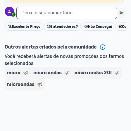
Deixe o seu comentário
0
🚀
Excelente Preço
🧐
Entendedores?
😢
Não Consegui
🤩
Cons
Cancelar
Outros alertas criados pela comunidade
Você receberá alertas de novas promoções dos termos 
selecionados
micro
micro ondas
micro ondas 20l
microondas