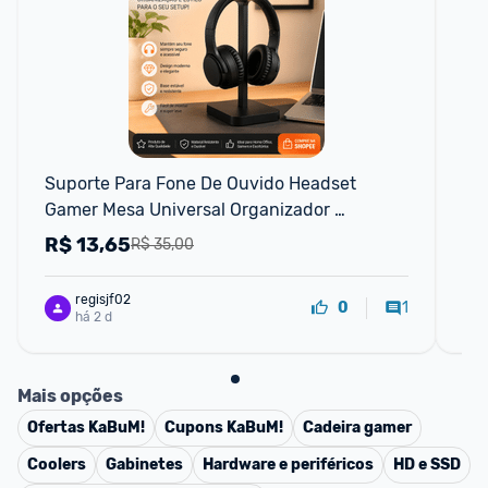
F
Suporte Para Fone De Ouvido Headset 
He
Gamer Mesa Universal Organizador 
H5
Escritório Home Office
R$
13,65
R
R$ 35,00
regisjf02
1
0
há 2 d
Mais opções
Ofertas
KaBuM!
Cupons
KaBuM!
Cadeira gamer
Coolers
Gabinetes
Hardware e periféricos
HD e SSD