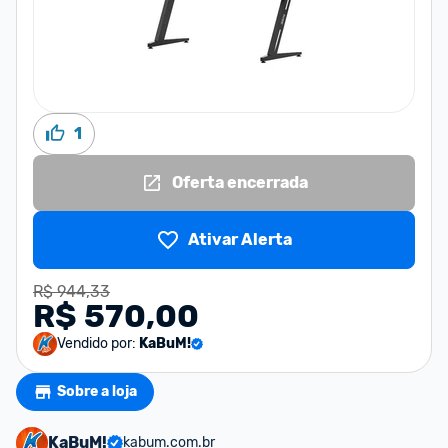
1
Oferta encerrada
Ativar Alerta
R$ 944,33
R$ 570,00
Vendido por:
KaBuM!
Sobre a loja
KaBuM!
kabum.com.br