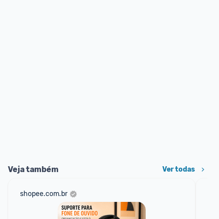
Veja também
Ver todas
shopee.com.br
am