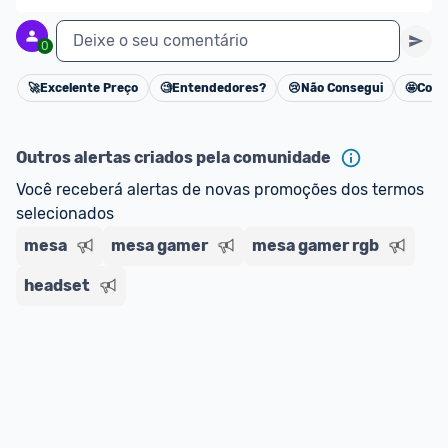
Deixe o seu comentário
0
🚀
Excelente Preço
🧐
Entendedores?
😢
Não Consegui
🤩
Cons
Cancelar
Outros alertas criados pela comunidade
Você receberá alertas de novas promoções dos termos 
selecionados
mesa
mesa gamer
mesa gamer rgb
headset