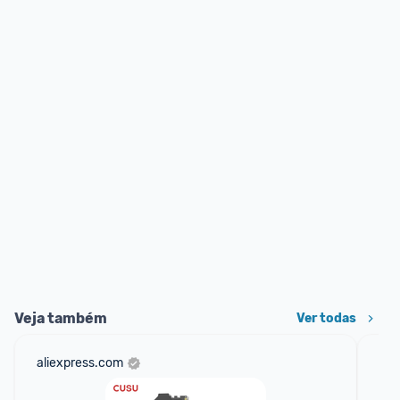
Veja também
Ver todas
aliexpress.com
sho