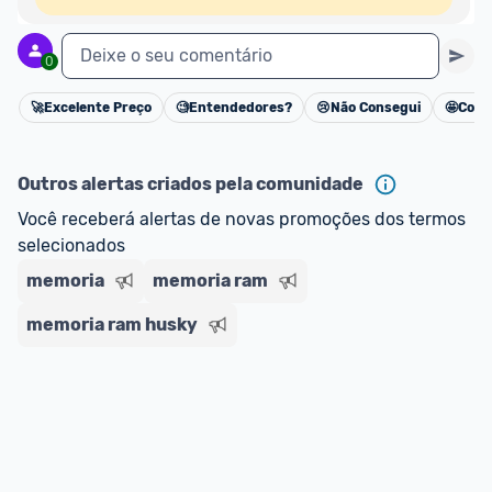
Deixe o seu comentário
0
🚀
Excelente Preço
🧐
Entendedores?
😢
Não Consegui
🤩
Cons
Cancelar
Outros alertas criados pela comunidade
Você receberá alertas de novas promoções dos termos 
selecionados
memoria
memoria ram
memoria ram husky