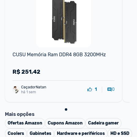
CUSU Memória Ram DDR4 8GB 3200MHz
Me
R$
251,42
R
CaçadorNatan
0
1
há 1 sem
Mais opções
Ofertas
Amazon
Cupons
Amazon
Cadeira gamer
Coolers
Gabinetes
Hardware e periféricos
HD e SSD