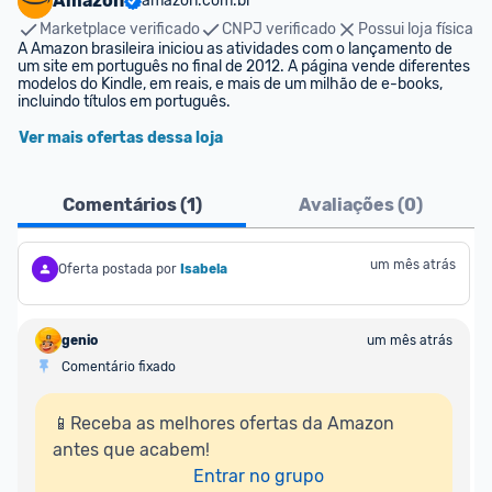
Amazon
amazon.com.br
Marketplace verificado
CNPJ verificado
Possui loja física
A Amazon brasileira iniciou as atividades com o lançamento de 
um site em português no final de 2012. A página vende diferentes 
modelos do Kindle, em reais, e mais de um milhão de e-books, 
incluindo títulos em português.
Ver mais ofertas dessa loja
Comentários (
1
)
Avaliações (
0
)
um mês atrás
Oferta postada por
Isabela
genio
um mês atrás
Comentário fixado
📱Receba as melhores ofertas da Amazon 
antes que acabem!

Entrar no grupo