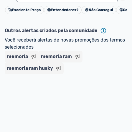
🚀
Excelente Preço
🧐
Entendedores?
😢
Não Consegui
🤩
Cons
Cancelar
Outros alertas criados pela comunidade
Você receberá alertas de novas promoções dos termos 
selecionados
memoria
memoria ram
memoria ram husky