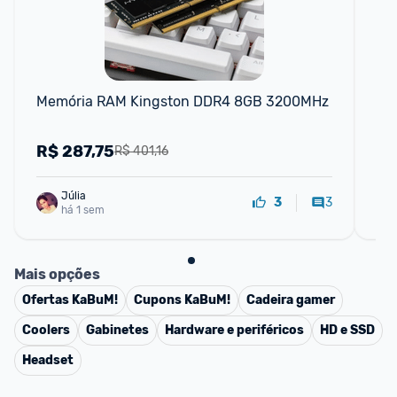
F
Memória RAM Kingston DDR4 8GB 3200MHz
Me
Ser
R$
287,75
R
R$ 401,16
Júlia
3
3
há 1 sem
Mais opções
Ofertas
KaBuM!
Cupons
KaBuM!
Cadeira gamer
Coolers
Gabinetes
Hardware e periféricos
HD e SSD
Headset