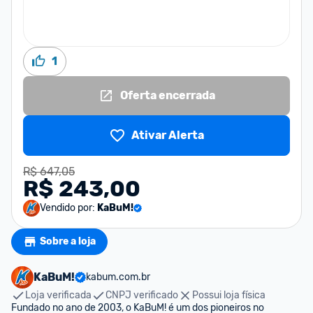
1
Oferta encerrada
Ativar Alerta
R$ 647,05
R$ 243,00
Vendido por:
KaBuM!
Sobre a loja
KaBuM!
kabum.com.br
Loja verificada
CNPJ verificado
Possui loja física
Fundado no ano de 2003, o KaBuM! é um dos pioneiros no 