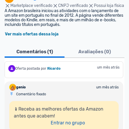
Marketplace verificado
CNPJ verificado
Possui loja física
A Amazon brasileira iniciou as atividades com o lançamento de 
um site em português no final de 2012. A página vende diferentes 
modelos do Kindle, em reais, e mais de um milhão de e-books, 
incluindo títulos em português.
Ver mais ofertas dessa loja
Comentários (
1
)
Avaliações (
0
)
um mês atrás
Oferta postada por
Ricardo
genio
um mês atrás
Comentário fixado
📱Receba as melhores ofertas da Amazon 
antes que acabem!

Entrar no grupo