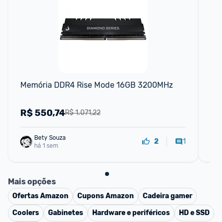
Memória DDR4 Rise Mode 16GB 3200MHz
Me
SO
R$
550,74
R
R$ 1.071,22
Bety Souza
1
2
há 1 sem
Mais opções
Ofertas
Amazon
Cupons
Amazon
Cadeira gamer
Coolers
Gabinetes
Hardware e periféricos
HD e SSD