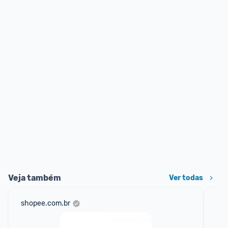
Veja também
Ver todas
shopee.com.br
mer