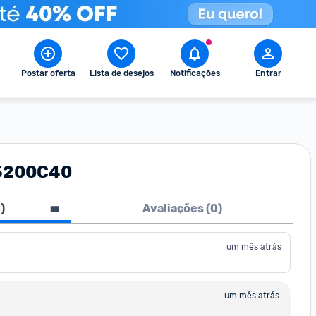
Postar oferta
Lista de desejos
Notificações
Entrar
B5200C40
1
)
Avaliações (
0
)
um mês atrás
um mês atrás