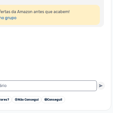
fertas da Amazon antes que acabem!

 no grupo
ário
ores?
😢
Não Consegui
🤩
Consegui!
Cancelar