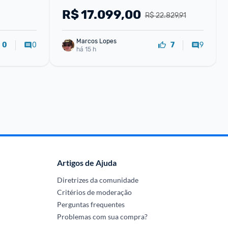
00 1.2V 
R$
17.099,00
R$ 22.829,91
Marcos Lopes
0
9
0
7
há 15 h
Artigos de Ajuda
Diretrizes da comunidade
Critérios de moderação
Perguntas frequentes
Problemas com sua compra?