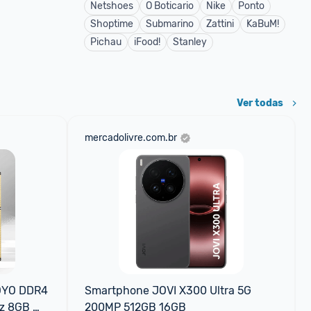
Netshoes
O Boticario
Nike
Ponto
Shoptime
Submarino
Zattini
KaBuM!
Pichau
iFood!
Stanley
Ver todas
mercadolivre.com.br
YO DDR4 
Smartphone JOVI X300 Ultra 5G 
z 8GB 
200MP 512GB 16GB