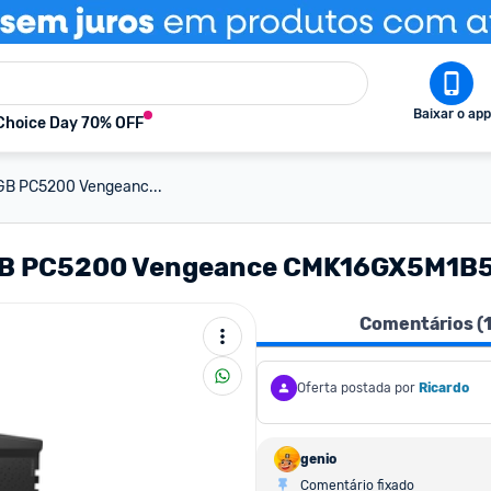
Baixar o app
Choice Day 70% OFF
GB PC5200 Vengeanc...
6GB PC5200 Vengeance CMK16GX5M1
Comentários (
Oferta postada por
Ricardo
genio
Comentário fixado