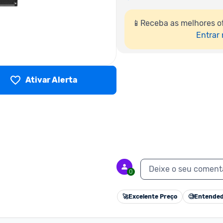
📱Receba as melhores o
Entrar
Ativar Alerta
Deixe o seu coment
0
🚀
Excelente Preço
🧐
Entended