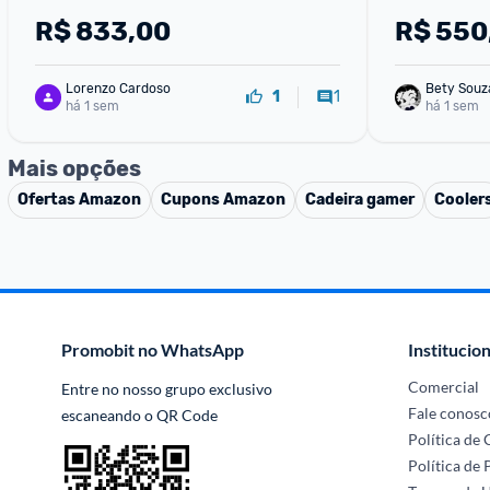
R$
833,00
R$
550
Lorenzo Cardoso
Bety Souz
1
1
há 1 sem
há 1 sem
Mais opções
Ofertas
Amazon
Cupons
Amazon
Cadeira gamer
Cooler
Promobit no WhatsApp
Institucion
Comercial
Entre no nosso grupo exclusivo 
Fale conosc
escaneando o QR Code
Política de
Política de 