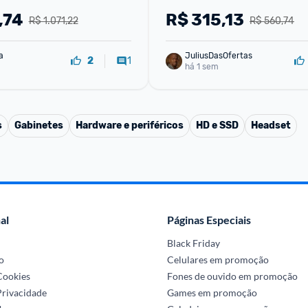
16GB para Desktop PC4-213
,74
R$
315,13
R$ 1.071,22
R$ 560,74
CL20 288-Pinos Non-EC
a
JuliusDasOfertas
1
2
há 1 sem
s
Gabinetes
Hardware e periféricos
HD e SSD
Headset
al
Páginas Especiais
Black Friday
o
Celulares em promoção
 Cookies
Fones de ouvido em promoção
Privacidade
Games em promoção