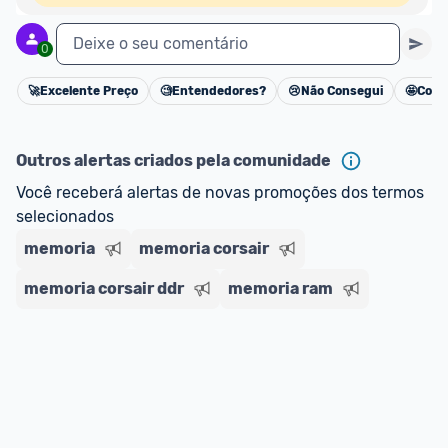
Deixe o seu comentário
0
🚀
Excelente Preço
🧐
Entendedores?
😢
Não Consegui
🤩
Cons
Cancelar
Outros alertas criados pela comunidade
Você receberá alertas de novas promoções dos termos 
selecionados
memoria
memoria corsair
memoria corsair ddr
memoria ram