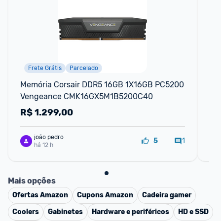
Frete Grátis
Parcelado
Memória Corsair DDR5 16GB 1X16GB PC5200 
Me
Vengeance CMK16GX5M1B5200C40
8G
R$
1.299,00
R
joão pedro
1
5
há 12 h
Mais opções
Ofertas
Amazon
Cupons
Amazon
Cadeira gamer
Coolers
Gabinetes
Hardware e periféricos
HD e SSD