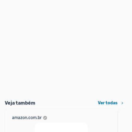
Veja também
Ver todas
amazon.com.br
sho