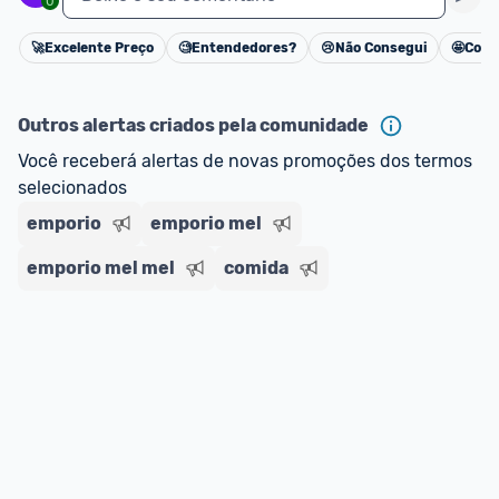
0
🚀
Excelente Preço
🧐
Entendedores?
😢
Não Consegui
🤩
Cons
Cancelar
Outros alertas criados pela comunidade
Você receberá alertas de novas promoções dos termos 
selecionados
emporio
emporio mel
emporio mel mel
comida