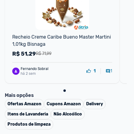
F
Recheio Creme Caribe Bueno Master Martini 
He
1,01kg Bisnaga
R$
51,29
R
R$ 71,99
Fernando Sobral
1
1
há 2 sem
Mais opções
Ofertas
Amazon
Cupons
Amazon
Delivery
Itens de Lavanderia
Não Alcoólico
Produtos de limpeza