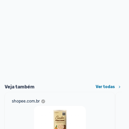
Veja também
Ver todas
shopee.com.br
am