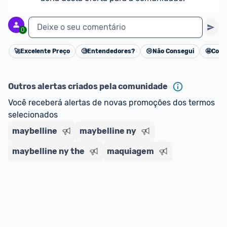
Deixe o seu comentário
0
🚀
Excelente Preço
🧐
Entendedores?
😢
Não Consegui
🤩
Cons
Cancelar
Outros alertas criados pela comunidade
Você receberá alertas de novas promoções dos termos 
selecionados
maybelline
maybelline ny
maybelline ny the
maquiagem