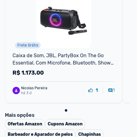
Frete Grátis
Caixa de Som, JBL, PartyBox On The Go 
Es
Essential, Com Microfone, Bluetooth, Show 
Bi
de Luzes, À Prova de Respingos - 100W RMS
R$
1.173,00
R
Nicolas Pereira
1
1
há 3 d
Mais opções
Ofertas
Amazon
Cupons
Amazon
Barbeador e Aparador de pelos
Chapinhas