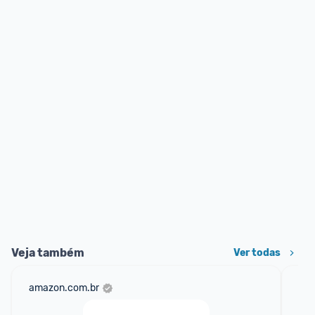
Veja também
Ver todas
amazon.com.br
cas