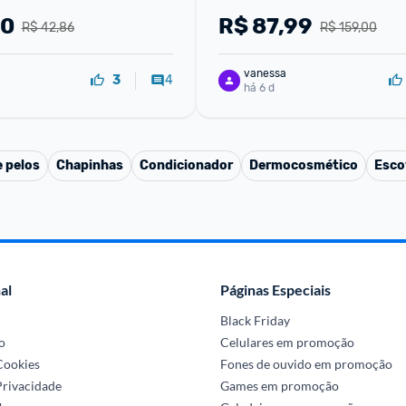
00
R$
87,99
R$ 42,86
R$ 159,00
vanessa
4
3
há 6 d
 pelos
Chapinhas
Condicionador
Dermocosmético
Esco
al
Páginas Especiais
Black Friday
o
Celulares em promoção
 Cookies
Fones de ouvido em promoção
Privacidade
Games em promoção