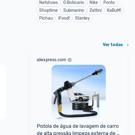
Netshoes
O Boticario
Nike
Ponto
Shoptime
Submarino
Zattini
KaBuM!
Pichau
iFood!
Stanley
Ver todas
aliexpress.com
Pistola de água de lavagem de carro 
de alta pressão limpeza externa de 