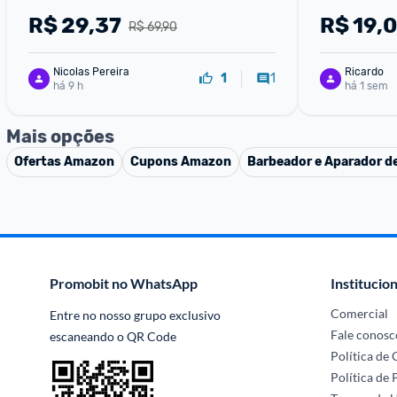
R$
29,37
R$
19,
R$ 69,90
Nicolas Pereira
Ricardo
1
1
há 9 h
há 1 sem
Mais opções
Ofertas
Amazon
Cupons
Amazon
Barbeador e Aparador de
Promobit no WhatsApp
Institucion
Comercial
Entre no nosso grupo exclusivo 
Fale conosc
escaneando o QR Code
Política de
Política de 