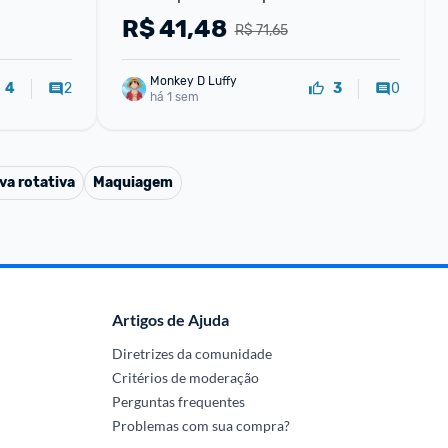
rv limpeza de chaleira de espuma 
R$
41,48
R$ 71,65
bico de man
Monkey D Luffy
2
0
4
3
há 1 sem
va rotativa
Maquiagem
Artigos de Ajuda
Diretrizes da comunidade
Critérios de moderação
Perguntas frequentes
Problemas com sua compra?