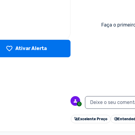
Faça o primeir
Ativar Alerta
Deixe o seu coment
0
🚀
Excelente Preço
🧐
Entended