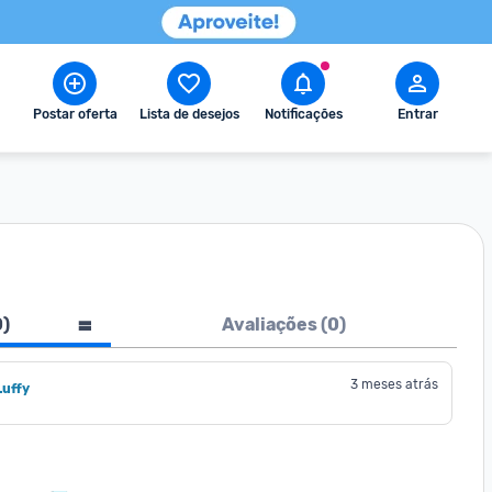
Postar oferta
Lista de desejos
Notificações
Entrar
0
)
Avaliações (
0
)
3 meses atrás
Luffy