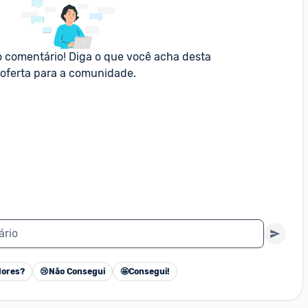
o comentário! Diga o que você acha desta 
oferta para a comunidade.
ário
ores?
😢
Não Consegui
🤩
Consegui!
Cancelar