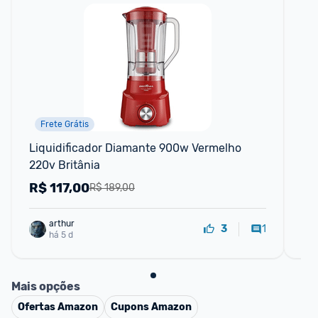
Frete Grátis
Liquidificador Diamante 900w Vermelho 
Es
220v Britânia
R$
117,00
R
R$ 189,00
arthur
1
3
há 5 d
Mais opções
Ofertas
Amazon
Cupons
Amazon