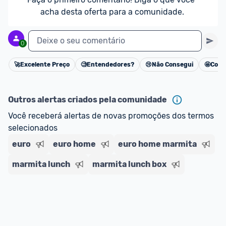
acha desta oferta para a comunidade.
Deixe o seu comentário
0
🚀
Excelente Preço
🧐
Entendedores?
😢
Não Consegui
🤩
Cons
Cancelar
Outros alertas criados pela comunidade
Você receberá alertas de novas promoções dos termos 
selecionados
euro
euro home
euro home marmita
marmita lunch
marmita lunch box