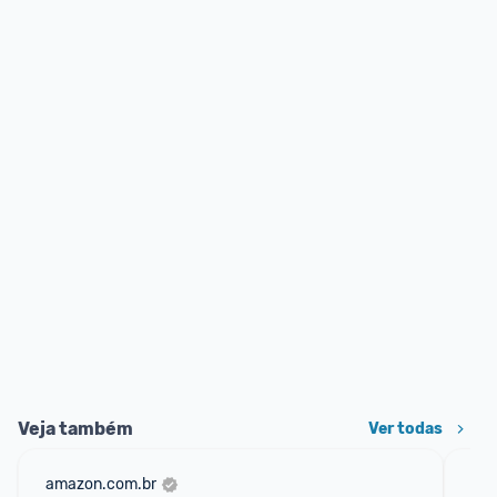
Veja também
Ver todas
amazon.com.br
mer